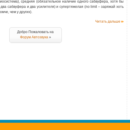
диосистема), средняя (обязательное наличие одного сабвуфера, хотя бы
 два сабвуфера и два усилителя) и супертяжелая (no limit – заряжай хоть
мче, чем у других).
Читать дальше
Добро Пожаловать на
Форум Автозвука
»