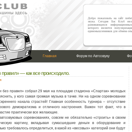
Добро пожаловать на сайт любит
звука. Сегодня Бас Клуб явл
развивающихся информационны
которого является популяризаци
единомышленников для обмена опы
Главная
Форум по Автозвуку
Фо
з правил» — как все происходило.
я
ои без правил» собрал 29 мая на площадке стадиона «Спартак» молодых
снить, у кого самая громкая музыка в тачке. Ни на одном соревновании
скреннего накала страстей! Главная особенность турнира – отсутствие
рового демократизма и отличного настроения. Важен тот факт, что в
частие практически все желающие.
автозвуковых соревнованиях, совсем не обязательно «строить» в своем
ическую картину, вкладывая сумасшедшие деньги в оборудование и
ько требовалось определиться, в какой из «весовых» категорий они будут