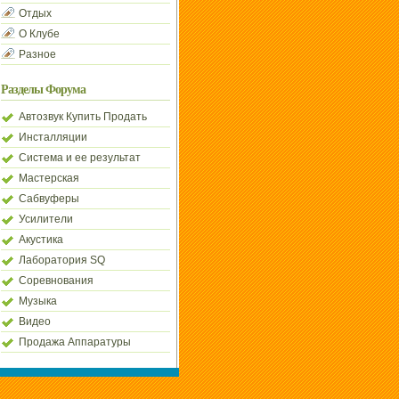
Отдых
О Клубе
Разное
Разделы Форума
Автозвук Купить Продать
Инсталляции
Система и ее результат
Мастерская
Сабвуферы
Усилители
Акустика
Лаборатория SQ
Соревнования
Музыка
Видео
Продажа Аппаратуры