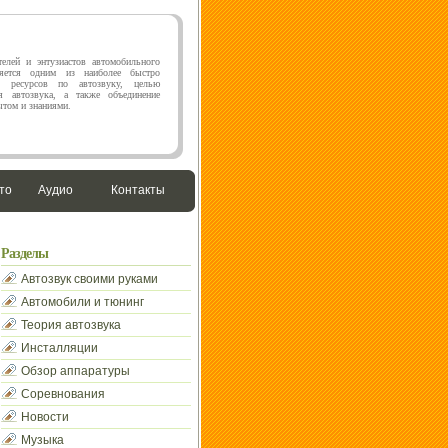
елей и энтузиастов автомобильного
яется одним из наиболее быстро
х ресурсов по автозвуку, целью
я автозвука, а также объединение
том и знаниями.
то
Аудио
Контакты
Разделы
Автозвук своими руками
Автомобили и тюнинг
Теория автозвука
Инсталляции
Обзор аппаратуры
Соревнования
Новости
Музыка