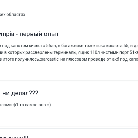
сех областях
lympia - первый опыт
35 под капотом кислота 55ач, в багажнике тоже пока кислота 55, в
и в которых рассверлены терминалы, ящик 110л чистыми порт 51кв
в итоге получилось.:sarcastic: на плюсовом проводе от акб под капот
о ни делал???
алами ф1 то самое оно =)