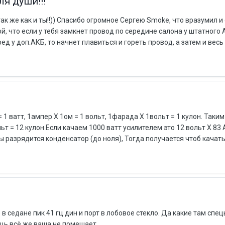
ля души!!!
ак же как и ты!!)) Спасибо огромное Сергею Smoke, что вразумил и 
й, что если у тебя замкнет провод по середине салона у штатного 
ед у доп.АКБ, то начнет плавиться и гореть провод, а затем и весь 
= 1 ватт, 1ампер X 1ом = 1 вольт, 1фарада X 1вольт = 1 кулон. Таки
т = 12 кулон Если качаем 1000 ватт усилителем это 12 вольт Х 83 
ды разрядится конденсатор (до ноля), Тогда получается чтоб качать 
 седане пик 41 гц дин и порт в лобовое стекло. Да какие там спецы
ощь всё же ваша не помешает