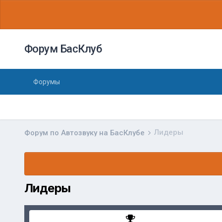
Форум БасКлуб
Форумы
Лидеры
Форум по Автозвуку на БасКлубе
Лидеры