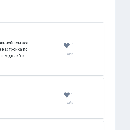
 дальнейшем все
1
 настройка по
ЛАЙК
ом до акб в...
1
ЛАЙК