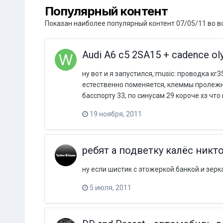
Популярный контент
Показан наиболее популярный контент 07/05/11 во в
Audi A6 c5 2SA15 + cadence o
ну вот и я запустился,:music: проводка кг
естественно поменяется, клеммы пролежн
басспорту 33, по синусам 29 короче хз что 
19 ноября, 2011
ребят а подветку калёс никт
ну если шистик с этожеркой.банкой.и зерк
5 июля, 2011