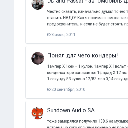
DD and Passat - автомобиль д
Честно сказать, изначально думал точно т
ставить НАДО!! Как я понимаю, смысл тако
предохранитель, и если не будет стоять пр
3 июля, 2011
Понял для чего кондеры!
1ампер X 1сек = 1 кулон, 1ампер X 1вольт 
конденсаторе запасается 1фарад Х 12 воль
1 секунду 83 кулона 12/83 = за 0,14 секун
20 сентября, 2010
Sundown Audio SA
тоже замерялся получило 138.6 на музыке в
встреча чо кого обсудим конечно но пом