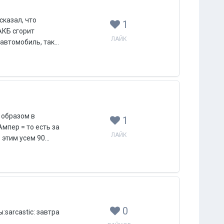
сказал, что
1
АКБ сгорит
ЛАЙК
автомобиль, так...
м образом в
1
Ампер = то есть за
ЛАЙК
этим усем 90...
0
:sarcastic: завтра