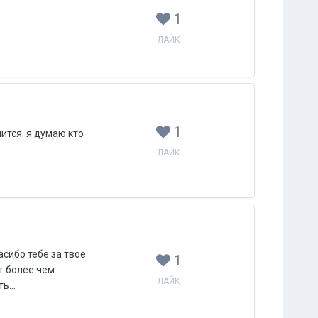
1
ЛАЙК
1
ится. я думаю кто
ЛАЙК
асибо тебе за твоё
1
т более чем
ЛАЙК
ь...