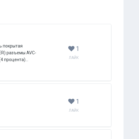
ь покрытая
1
ER) разъемы AVC-
ЛАЙК
 процента)...
1
ЛАЙК