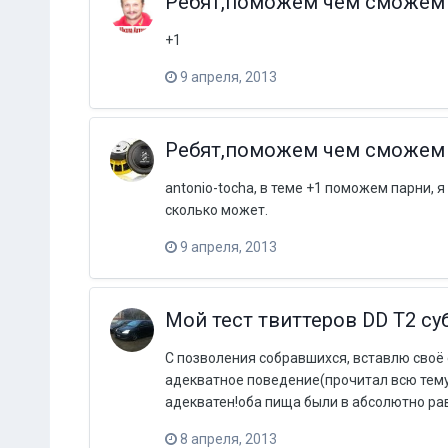
Ребят,поможем чем сможем ре
+1
9 апреля, 2013
Ребят,поможем чем сможем ре
antonio-tocha, в теме +1 поможем парни, 
сколько может.
9 апреля, 2013
Мой тест твиттеров DD T2 с
С позволения собравшихся, вставлю своё с
адекватное поведение(прочитал всю тему)
адекватен!оба пища были в абсолютно рав
8 апреля, 2013