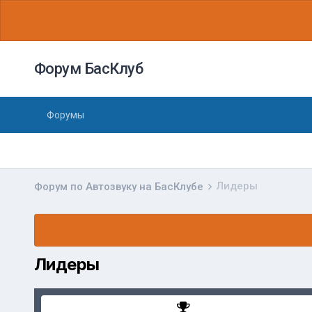
Форум БасКлуб
Форумы
Лидеры
Форум по Автозвуку на БасКлубе
Лидеры