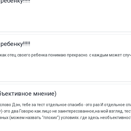
бенку!!!!!
бенку!!!!!
я как отец своего ребенка понимаю прекрасно. с каждым может случ
убъективное мнение)
лово Дэн, тебе за тест отдельное спасибо -это раз И отдельное сп
-это два Говорю как лицо не заинтересованное,на мой взгляд, тес
ных (можем назвать "плохих") условиях..где здесь необъективност