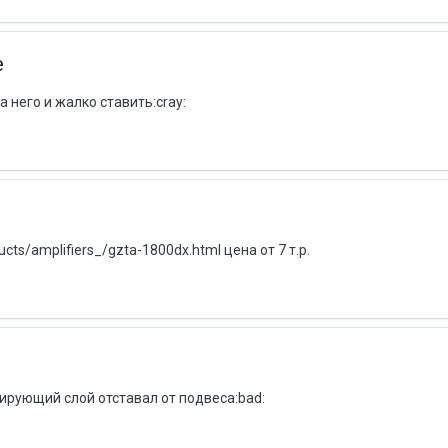
e
 него и жалко ставить:cray:
ts/amplifiers_/gzta-1800dx.html цена от 7 т.р.
мирующий слой отставал от подвеса:bad: