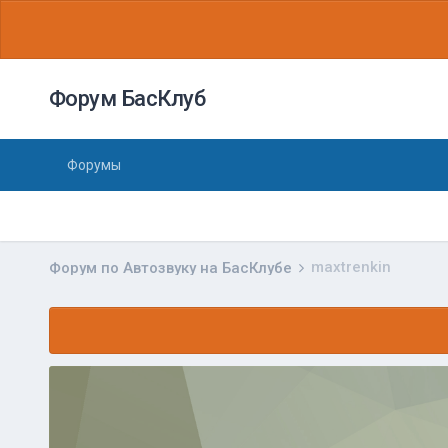
Форум БасКлуб
Форумы
maxtrenkin
Форум по Автозвуку на БасКлубе