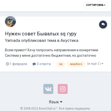
СОРТИРОВКА
Нужен совет Бывалых sq гуру
Yamada
опубликовал тема в
Акустика
Всем привет! Хочу попросить направления и конкретики.
Система у меня достаточно бюджетная, но достаточно
неплохая Состав: Голова Альп 92 Фронт поканалка- Blam lfr
(и ещё 2 )
1 февраля
3 ответа
sq
мидбасс
50 Hertz hv 165 Саб Beyma 12 Compitition Уси Genesis stereo
60 и dual mono apoca...
Язык
© 2008-2022 BassClub.ru™. Все права защищены.