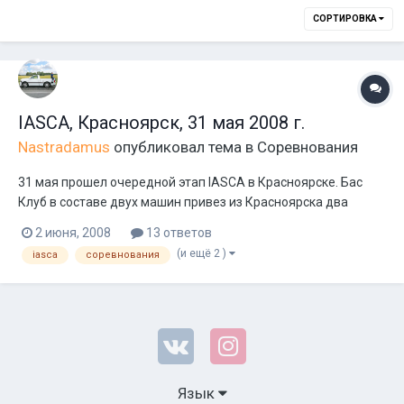
СОРТИРОВКА
IASCA, Красноярск, 31 мая 2008 г.
Nastradamus
опубликовал тема в
Соревнования
31 мая прошел очередной этап IASCA в Красноярске. Бас
Клуб в составе двух машин привез из Красноярска два
первых места и абсолютный результат во всех категориях.
2 июня, 2008
13 ответов
Nike на Альтезе занял первое место в самой
(и ещё 2 )
iasca
соревнования
многочисленной категории (28 участников) Stock 1–260. Я
учавствовал в категории Advanced no Wal...
Язык