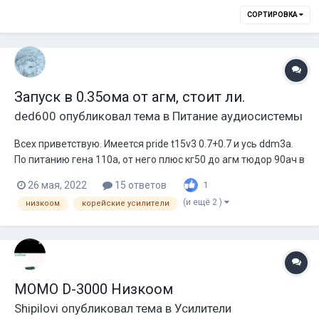
СОРТИРОВКА
Запуск в 0.35ома от агм, стоит ли.
ded600
опубликовал тема в
Питание аудиосистемы
Всех приветствую. Имеется pride t15v3 0.7+0.7 и усь ddm3a.
По питанию гена 110а, от него плюс кг50 до агм тюдор 90ач в
багажник, с агм метровый плюс кг50 до усилителя. Минуса с
26 мая, 2022
15 ответов
1
агм, уся и гены к кузову те же кг50, ну и плюс под капотом как
(и ещё 2 )
низкоом
корейские усилители
обычно дубляжи. Сейчас катушки последовательно, в 1.4ом,
но...
MOMO D-3000 Низкоом
Shipilovi
опубликовал тема в
Усилители