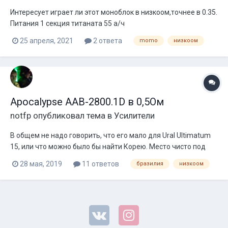
Интересует играет ли этот моноблок в низкоом,точнее в 0.35.
Питания 1 секция титаната 55 а/ч
25 апреля, 2021
2 ответа
momo
низкоом
Apocalypse AAB-2800.1D в 0,5Ом
notfp
опубликовал тема в
Усилители
В общем не надо говорить, что его мало для Ural Ultimatum
15, или что можно было бы найти Корею. Место чисто под
сидением, вся разводка есть. Интересует кто пробовал
28 мая, 2019
11 ответов
бразилия
низкоом
начальные моноблоки Apocalypse в низкоом. Питание WPS
253A + подкапот AGM. Поскольку мотор очень немалый на
сабе, как и высота намотки...