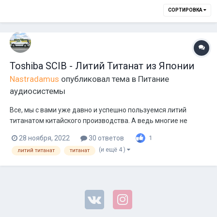
СОРТИРОВКА
Toshiba SCIB - Литий Титанат из Японии
Nastradamus
опубликовал тема в
Питание
аудиосистемы
Все, мы с вами уже давно и успешно пользуемся литий
титанатом китайского производства. А ведь многие не
знают, что родоначальником литий титанатной технологии
28 ноября, 2022
30 ответов
1
является компания Тошиба, которая запустила эту
(и ещё 4 )
литий титанат
титанат
технологию в производство еще в 2007 году. Свои
аккумуляторы Тошиба назвала - Toshiba SCIB (S...