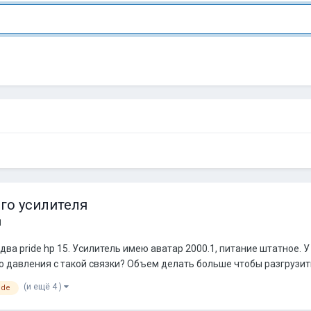
го усилителя
я
ва pride hp 15. Усилитель имею аватар 2000.1, питание штатное. 
давления с такой связки? Объем делать больше чтобы разгрузить 
(и ещё 4 )
ide