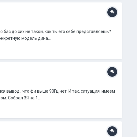
бас до сих не такой, как ты его себе представляешь?
нкретную модель дина...
я вывод , что фи выше 90Гц нет. И так, ситуация, имеем
. Собрал ЗЯ на 1...