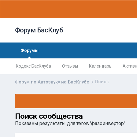
Форум БасКлуб
Форумы
Кодекс БасКлуба
Отзывы
Календарь
Активн
Поиск
Форум по Автозвуку на БасКлубе
Поиск сообщества
Показаны результаты для тегов 'фазоинвертор'.