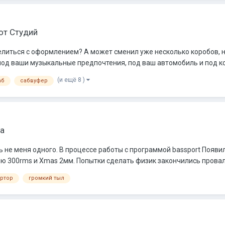
от Студий
литься с оформлением? А может сменил уже несколько коробов, но 
под ваши музыкальные предпочтения, под ваш автомобиль и под ко
(и ещё 8 )
аб
сабвуфер
а
не меня одного. В процессе работы с программой bassport Появилс
300rms и Xmas 2мм. Попытки сделать физик закончились провалом
ртор
громкий тыл