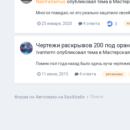
Nastradamus
опубликовал тема в
Мастер
Многое повидал, но это реально зацепило своей
23 января, 2020
4 ответа
3
к
Чертежи раскрывов 200 под оран
Ivanterm
опубликовал тема в
Мастерская
Помню пол года назад было здесь куча чертежей
11 июня, 2015
4 ответа
раскрывы
Поиск
Форум по Автозвуку на БасКлубе