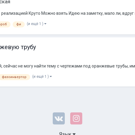
ская
 реализацией Круто Можно взять Идею на заметку, мало ли, вдруг 
(и ещё 1 )
ороб
фи
жевую трубу
, сейчас не могу найти тему с чертежами под оранжевые трубы, име
(и ещё 1 )
фазоинвертор
Язык