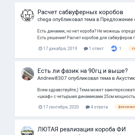
Расчет сабвуферных коробов
chega
опубликовал тема в
Предложение 
Есть динамик, но нет короба? Не можешь опреде
Есть решение! Расчет коробов для сабвуферов 
17 декабря, 2019
1 ответ
1
с
Есть ли фазик на 90гц и выше?
Andrew8307
опубликовал тема в
Акустик
Всем здравствуйте;) Тема может заинтересовать 
«шкаф» с четырьмя динамиками 25см мощностью 
17 сентября, 2020
4 ответа
фазоинве
ЛЮТАЯ реализация короба ФИ