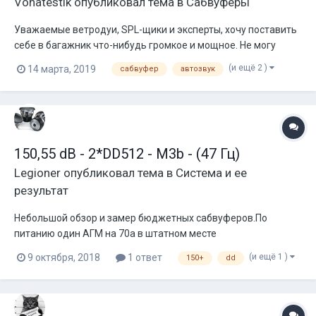
Vohatestik
опубликовал тема в
Сабвуферы
Уважаемые ветродуи, SPL-щики и эксперты, хочу поставить
себе в багажник что-нибудь громкое и мощное. Не могу
определиться с выбором саба. Что лучше, две 12ки или одну
(и ещё 2 )
14 марта, 2019
сабвуфер
автозвук
15ку? Говорю заранее, багажник не очень большой (350 л.) и
боюсь что не хватит объема для нормального короба.
Информации по автозвук...
150,55 dB - 2*DD512 - M3b - (47 Гц)
Legioner
опубликовал тема в
Система и ее
результат
Небольшой обзор и замер бюджетных сабвуферов.По
питанию один АГМ на 70а в штатном месте
(и ещё 1 )
9 октября, 2018
1 ответ
150+
dd