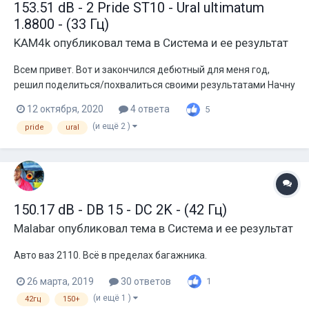
153.51 dB - 2 Pride ST10 - Ural ultimatum
1.8800 - (33 Гц)
KAM4k
опубликовал тема в
Система и ее результат
Всем привет. Вот и закончился дебютный для меня год,
решил поделиться/похвалиться своими результатами Начну
издалека В конце 2019 года, меня уговорили посетить
12 октября, 2020
4 ответа
5
финал LowCoast в г. Саратов в классе фронт на тот момент
(и ещё 2 )
pride
ural
стояло 2*pride Diamond 8 1*Solo v2 и 1 Pride H1. На подзвучку
стоял Pride T...
150.17 dB - DB 15 - DC 2K - (42 Гц)
Malabar
опубликовал тема в
Система и ее результат
Авто ваз 2110. Всё в пределах багажника.
26 марта, 2019
30 ответов
1
(и ещё 1 )
42гц
150+