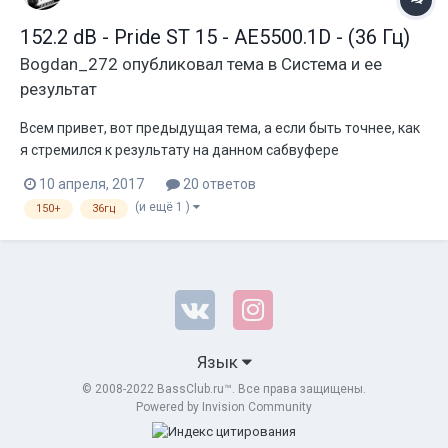
152.2 dB - Pride ST 15 - AE5500.1D - (36 Гц)
Bogdan_272
опубликовал тема в
Система и ее
результат
Всем привет, вот предыдущая тема, а если быть точнее, как
я стремился к результату на данном сабвуфере
http://www.bassclub.ru/forum/showthread.php?t=132610
10 апреля, 2017
20 ответов
Вообщем наигрался я с Альфардом, и решил попробовать
(и ещё 1 )
150+
36гц
что то новенькое, выбор пал в сторону прайд, а именно
серию СТ, и был приобретен так ж...
Язык
© 2008-2022 BassClub.ru™. Все права защищены.
Powered by Invision Community