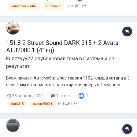
поставлена катушка 1+1 питерская, двойной пакет шайб, саб
(и ещё 1 )
sundown audio
sundown
стал пожесче, немного завибрил задние двери, поставил
уменьшеный шк...
151.8 2 Street Sound DARK 315 + 2 Avatar
ATU2000.1 (41гц)
Fuzzzyyy22
опубликовал тема в
Система и ее
результат
Всем привет. Автомобиль заз таврия 1102. крыша катана в 3
слоя 4 мм стоит мертво, пасажирская дверь в 4 мм, вест
остальной салон катаный в 3 мм 2 * 15" StreetSound Dark315
28 апреля, 2021
1 ответ
1
2* Avatar ATU2000.1 (мост в 0.5) каждый усилитель в 0.25
(и ещё 1 )
dark315
avatar2000.1
соответственно Короб по внутрянке без сабов и портов 270л
Короб 1...