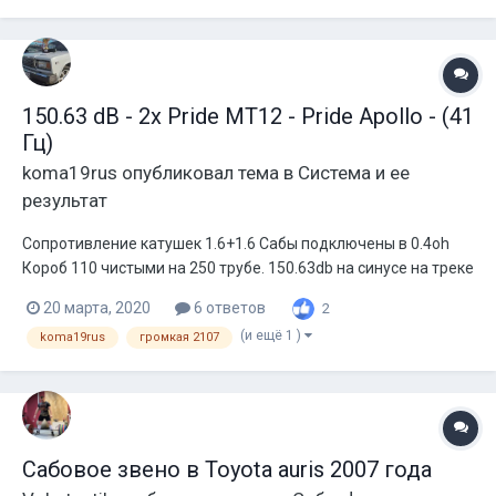
150.63 dB - 2x Pride MT12 - Pride Apollo - (41
Гц)
koma19rus
опубликовал тема в
Система и ее
результат
Сопротивление катушек 1.6+1.6 Сабы подключены в 0.4oh
Короб 110 чистыми на 250 трубе. 150.63db на синусе на треке
Mallboro - Miyagi 150.04db track stok Сабы разные, один на
20 марта, 2020
6 ответов
2
корейской катушке, 2й на казанской. сейчас возьму 2й на
(и ещё 1 )
koma19rus
громкая 2107
казанке. по питанию 320az + 2x40lto. с капота + и - по 2 пр...
Сабовое звено в Toyota auris 2007 года