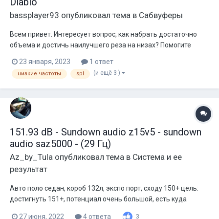
Diablo
bassplayer93
опубликовал тема в
Сабвуферы
Всем привет. Интересует вопрос, как набрать достаточно
объема и достичь наилучшего реза на низах? Помогите
пожалуйста, очень мучает этот вопрос...
23 января, 2023
1 ответ
(и ещё 3 )
низкие частоты
spl
151.93 dB - Sundown audio z15v5 - sundown
audio saz5000 - (29 Гц)
Az_by_Tula
опубликовал тема в
Система и ее
результат
Авто поло седан, короб 132л, экспо порт, сходу 150+ цель:
достигнуть 151+, потенциал очень большой, есть куда
пилить. P. S. Вот цель 151+ достигнута, был отреконен саб,
27 июня, 2022
4 ответа
3