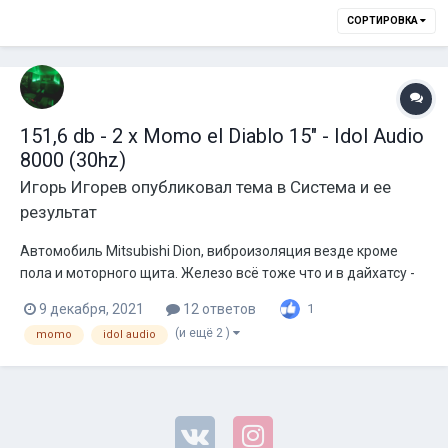
СОРТИРОВКА
151,6 db - 2 х Momo el Diablo 15" - Idol Audio
8000 (30hz)
Игорь Игорев
опубликовал тема в
Система и ее
результат
Автомобиль Mitsubishi Dion, виброизоляция везде кроме
пола и моторного щита. Железо всё тоже что и в дайхатсу -
момо db5000, момо el diablo 15 и тот же короб из дсп.
9 декабря, 2021
12 ответов
1
Питание так же кг25 + кислота, штатный генератор 85А (аж
(и ещё 2 )
momo
idol audio
на 30а мощнее чем в териосе). Саб так же подключен в 2ома.
Рез примерно...