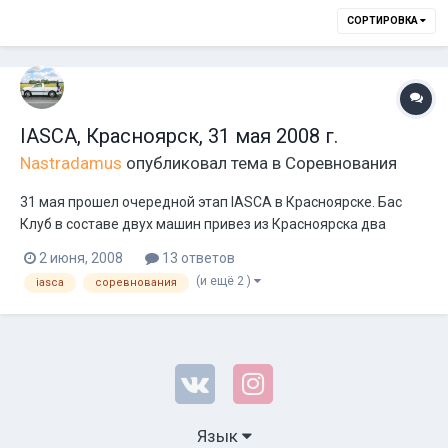
СОРТИРОВКА
IASCA, Красноярск, 31 мая 2008 г.
Nastradamus
опубликовал тема в
Соревнования
31 мая прошел очередной этап IASCA в Красноярске. Бас
Клуб в составе двух машин привез из Красноярска два
первых места и абсолютный результат во всех категориях.
2 июня, 2008
13 ответов
Nike на Альтезе занял первое место в самой
(и ещё 2 )
iasca
соревнования
многочисленной категории (28 участников) Stock 1–260. Я
учавствовал в категории Advanced no Wal...
Язык