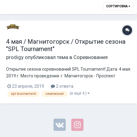
СОРТИРОВКА
4 мая / Магнитогорск / Открытие сезона
"SPL Tournament"
prodigy
опубликовал тема в
Соревнования
Открытие сезона соревнований SPL Tournament! Дата: 4 мая
2019 г. Место проведения: г. Магнитогорск - Проспект
Ленина, 105, площадка за Ареной Металлург. Организатор
23 апреля, 2019
2 ответа
этапа - Студия "CaRma". Регистрация участников на сайте
(и ещё 4 )
spl tournament
чемпионат
http://spltournament.ru до 2 мая (18:00 по МС...