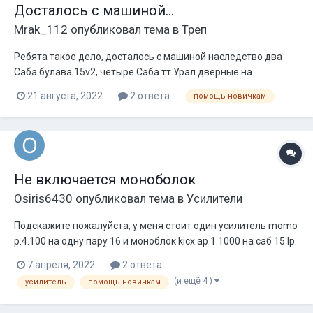
Досталось с машиной...
Mrak_112
опубликовал тема в
Треп
Ребята такое дело, досталось с машиной наследство два
Саба булава 15v2, четыре Саба тт Урал дверные на
подиумах, и усилок ацв на 1300w 4канала, что надо
21 августа, 2022
2 ответа
помощь новичкам
докупить, и куда бросить усилок ацв на двери или на пару
сабов. Знаю только как подключать это всё, а как рассчитать
не понимаю ничего, то что...
Не включается моноболок
Osiris6430
опубликовал тема в
Усилители
Подскажите пожалуйста, у меня стоит один усилитель momo
p.4.100 на одну пару 16 и моноблок kicx ap 1.1000 на саб 15 lp.
Плюс подключил через дистрибьютор. Суть вопроса,
7 апреля, 2022
2 ответа
включить решил музыку смотрю только саб играет а фронт
(и ещё 4 )
усилитель
помощь новичкам
нет, посмотрел усилитель не горит никакая лампочка,
подумал может в защиту у...