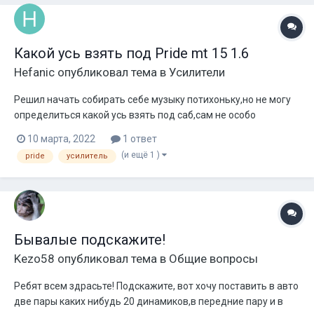
Какой усь взять под Pride mt 15 1.6
Hefanic
опубликовал тема в
Усилители
Решил начать собирать себе музыку потихоньку,но не могу
определиться какой усь взять под саб,сам не особо
разбираюсь,хотелось бы узнать,какой усь взять и как
10 марта, 2022
1 ответ
правильно его подключить
(и ещё 1 )
pride
усилитель
Бывалые подскажите!
Kezo58
опубликовал тема в
Общие вопросы
Ребят всем здрасьте! Подскажите, вот хочу поставить в авто
две пары каких нибудь 20 динамиков,в передние пару и в