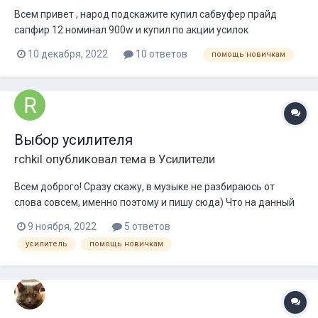
Всем привет , народ подскажите купил сабвуфер прайд
сапфир 12 номинал 900w и купил по акции усилок
APOCALYPSE AAP-2100.1D ATOM PLUS нормально подойдут
10 декабря, 2022
10 ответов
помощь новичкам
друг другу? Что делать с питание сильно повлияет на
просад акб которая с завода. И , что лучше мне сделать ?
Выбор усилителя
rchkil
опубликовал тема в
Усилители
Всем доброго! Сразу скажу, в музыке не разбираюсь от
слова совсем, именно поэтому и пишу сюда) Что на данный
момент я имею: Голова - Pioneer DEH-8400BT Фронт - 2 пары
9 ноября, 2022
5 ответов
Alphard Apocalypse AP-M61SE Сабвуфер - Mystery MBB-302A
усилитель
помощь новичкам
Характеристики прикрепляю. Голова и сабвуфер ос...