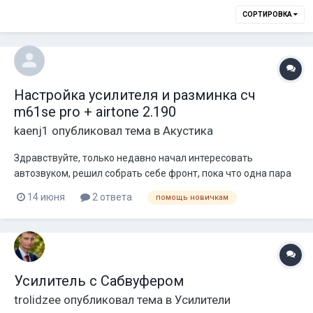
СОРТИРОВКА
Настройка усилителя и разминка сч
m61se pro + airtone 2.190
kaenj1
опубликовал тема в
Акустика
Здравствуйте, только недавно начал интересовать
автозвуком, решил собрать себе фронт, пока что одна пара
m61-se pro + airtone 2.190 дальше хочу купить подиумы и
14 июня
2 ответа
помощь новичкам
докинуть еще одну пару + вч и поменять усь ко второй паре.
Собрать то одно а вот настроить для меня кошмар, где бы ни
искал инфу кажды...
Усилитель с Сабвуфером
trolidzee
опубликовал тема в
Усилители