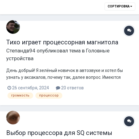
СОРТИРОВКА
Тихо играет процессорная магнитола
Степандв94
опубликовал тема в
Головные
устройства
День добрый! Я зелёный новичок в автозвуке и хотел бы
узнать у аксакалов, почему так, далее вопрос. Имеются
колонки Alpine sxe-17c2, 40w rms, 4 ом в передних дверях, в
26 сентября, 2024
20 ответов
задних, вроде тоже они. Так же имеется активный саб Урал
громкость
процессор
as-d12a. Раньше стояла какая то старенькая магнитола от
пио...
Выбор процессора для SQ системы