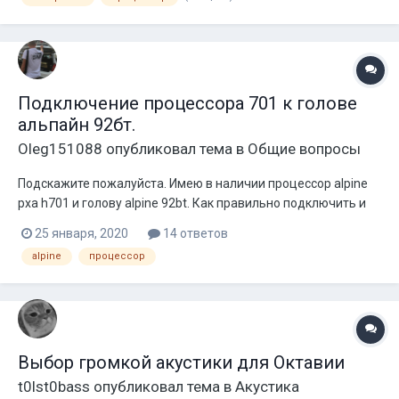
нет. Привожу рецептик. (кто знает тому пофиг, а вот
некоторым будет полезно...
Подключение процессора 701 к голове
альпайн 92бт.
Oleg151088
опубликовал тема в
Общие вопросы
Подскажите пожалуйста. Имею в наличии процессор alpine
pxa h701 и голову alpine 92bt. Как правильно подключить и
настроить эту связку. Не могу разобраться подключаю
25 января, 2020
14 ответов
голову без процессора к усям фронт играет интересней.
alpine
процессор
Подключаю через процессор играет как то стрёмно. Спасибо
заранее за советы.
Выбор громкой акустики для Октавии
t0lst0bass
опубликовал тема в
Акустика