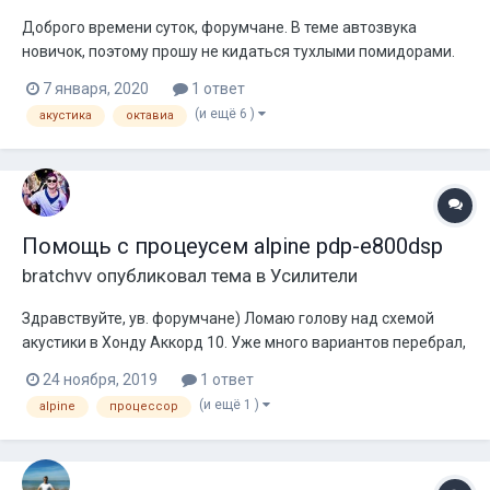
Доброго времени суток, форумчане. В теме автозвука
новичок, поэтому прошу не кидаться тухлыми помидорами.
Теперь к делу. Есть машина Skoda Octavia A5 2012 и хочется
7 января, 2020
1 ответ
установить хорошую аудиосистему за 35-40к. Приоритет на
(и ещё 6 )
акустика
октавиа
громкость, но так, чтобы и качество не слишком
хромало(примерно приоритеты 60...
Помощь с процеусем alpine pdp-e800dsp
bratchvv
опубликовал тема в
Усилители
Здравствуйте, ув. форумчане) Ломаю голову над схемой
акустики в Хонду Аккорд 10. Уже много вариантов перебрал,
потихоньку вырисовывается схема... Выбираю компромисс
24 ноября, 2019
1 ответ
между качеством и практичностью. Пока остановился в
(и ещё 1 )
alpine
процессор
такую схему: Заманивает компактность. Вопрос темы пока
один, и д...