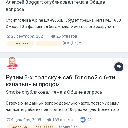
Алексей Boggart
опубликовал тема в
Общие
вопросы
Стоит голова Alpine ILX-W650BT, будет трёшка Hertz ML 1650.
3 + саб 10 в фальшпол богажника. Хочу все это разрулить
процессором. Помогите знающие с выбором.
25 сентября, 2021
26 ответов
(и ещё 4 )
трехполоска
процессор
Рулим 3-x полоску + саб. Головой с 6-ти
канальным процом.
Smoke
опубликовал тема в
Общие вопросы
Отвечаю на данный вопрос довольно часто, поэтому решил
написать, дабы не повторять по 100 раз на дню. Более того,
есть очень вредное для организма начинающего звукоря,
4 декабря, 2009
163 ответа
22
мнение, что мол трешку + саб 6-каналкой не разрулить. Ан
(и ещё 1 )
настройка
процессор