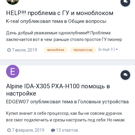
HELP!!! проблема с ГУ и моноблоком
K-real
опубликовал тема в
Общие вопросы
День добрый уважаемые одноклубники!!! Проблема
заключается вот в чем: раньше стояло простое ГУ пионер
без наворотов, моноблок machette m1500d, саб прайд HP,
(и ещё 3 )
7 июля, 2019
моноблок
процессор
валил нормально на 35 уровне громкости просад ниже 12.0
опускался редко. Без музыки либо при тихом прослушивании
14.4.Моноблок даже при долгом...
Alpine IDA-X305 PXA-H100 помощь в
настройке
EDGEW07
опубликовал тема в
Головные устройства
Купил значит я себе процессор, как бы не совсем дурачок
все смог подключить и срезы настроить под себя. Но никак
немогу понять по какому алгоритму правильно настроить
7 февраля, 2019
13 ответов
временные задержки. Где то пишут тупо мерить линейкой от