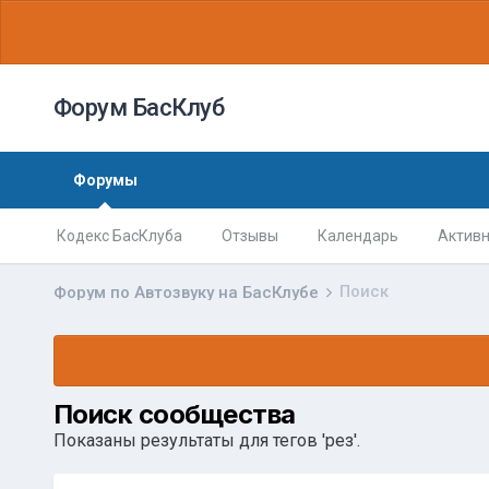
Форум БасКлуб
Форумы
Кодекс БасКлуба
Отзывы
Календарь
Активн
Поиск
Форум по Автозвуку на БасКлубе
Поиск сообщества
Показаны результаты для тегов 'рез'.