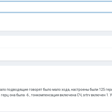
рывало подводящие говорят было мало хода, настроены были 125 гер
ерц она была -6 , тонкомпенсация включена СЧ, srtrv включен 1. Ус