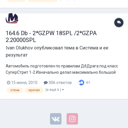
метров силовых проводов, будут изготовлены дверные
обшивки под громкий...
164.6 Db - 2*GZPW 18SPL /2*GZPA
2.20000SPL
Ivan Olukhov
опубликовал тема в
Система и ее
результат
Автомобиль подготовлен по правилам ДбДрага под класс
СуперСтрит 1-2 Изначально делал максимально большой
ящик, который возможно было туда уместить, в итоге вышло
15 июня, 2010
306 ответов
61
500 литров чистого объема. Боевая частота 74 Гц.
(и ещё 6 )
стена
openair
Оборудование: Сабвуферы GZPW 18SPL 2 шт Усилители
GZPA 2.20000SPL 2 ш...