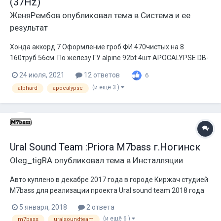
(37Hz)
ЖеняРембов
опубликовал тема в
Система и ее
результат
Хонда аккорд 7 Оформление гроб ФИ 470чистых на 8
160труб 56см. По железу ГУ alpine 92bt 4шт APOCALYPSE DB-
3515R 4шт APOCALYPSE AAB-7900.1D 12секций LTO 35a На
24 июля, 2021
12 ответов
6
выстрел 23квт с просадом до 14.2в В повседневе 7-14квт
(и ещё 3 )
alphard
apocalypse
авто играет 155+дб от 28гц до 41гц Если б...
Ural Sound Team :Priora M7bass г.Ногинск
Oleg_tigRA
опубликовал тема в
Инсталляции
Авто куплено в декабре 2017 года в городе Киржач студией
M7bass для реализации проекта Ural sound team 2018 года
Авто в максимальной комплектации, да для чего она нам)))
5 января, 2018
2 ответа
не зачем. Будет вариться каркас, протягиваться десятки
(и ещё 6 )
m7bass
uralsoundteam