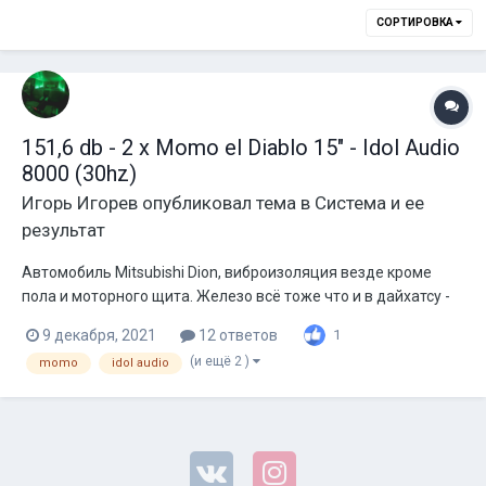
СОРТИРОВКА
151,6 db - 2 х Momo el Diablo 15" - Idol Audio
8000 (30hz)
Игорь Игорев
опубликовал тема в
Система и ее
результат
Автомобиль Mitsubishi Dion, виброизоляция везде кроме
пола и моторного щита. Железо всё тоже что и в дайхатсу -
момо db5000, момо el diablo 15 и тот же короб из дсп.
9 декабря, 2021
12 ответов
1
Питание так же кг25 + кислота, штатный генератор 85А (аж
(и ещё 2 )
momo
idol audio
на 30а мощнее чем в териосе). Саб так же подключен в 2ома.
Рез примерно...