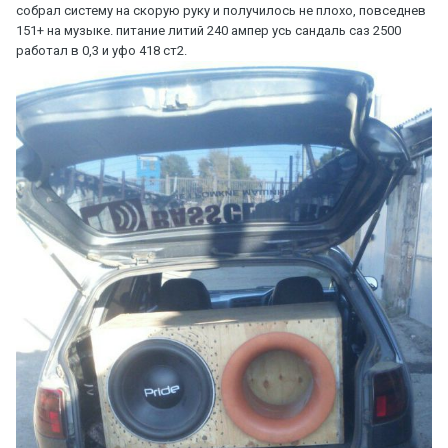
собрал систему на скорую руку и получилось не плохо, повседнев
151+ на музыке. питание литий 240 ампер усь сандаль саз 2500
работал в 0,3 и уфо 418 ст2.