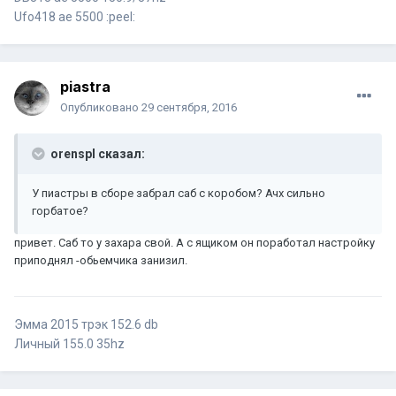
Ufo418 ae 5500 :peel:
piastra
Опубликовано
29 сентября, 2016
orenspl сказал:
У пиастры в сборе забрал саб с коробом? Ачх сильно
горбатое?
привет. Саб то у захара свой. А с ящиком он поработал настройку
приподнял -обьемчика занизил.
Эмма 2015 трэк 152.6 db
Личный 155.0 35hz