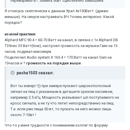
переваривать?..заявка 50вт однозначно завышена
Я отнесусь скептически к данным Урал 4х150Ватт. (думаю
меньше). На синусе настраивать ВЧ ?очень интересно. Какой
порядок?
из моей практики:
Alphard MFC 90.4 = 60-70 Ватт на канал, в связке с 1х Alphard DB
T35neo 35 Ватт(6ом), настроил громкость на музыке.Гаин на 13
часов, подумал максимум.
Подключил Audio system X 165.4 = 170 Ватт на канал Gain на
13часов и ?
громкость на порядки выше
.
pasha1503 сказал:
Вот ты изверг !)) при замере пускают широкополосный
сигнал на пищ с указанным в даташите срезом пассивом,
например 2.5 кГц. Мощность указывают шп поступаемого на
кросс сигнала, а не ту что летит непосредственно на пищ.
Т.е. если рмс пища 50 вт, то пускать на него можно лишь
около 7-10вт !
Что-то у меня трудности с пониманием коллег по форуму.