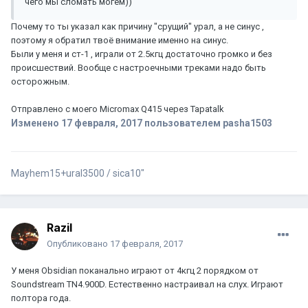
чего мы сломать могем))
Почему то ты указал как причину "срущий" урал, а не синус ,
поэтому я обратил твоё внимание именно на синус.
Были у меня и ст-1 , играли от 2.5кгц достаточно громко и без
происшествий. Вообще с настроечными треками надо быть
осторожным.
Отправлено с моего Micromax Q415 через Tapatalk
Изменено
17 февраля, 2017
пользователем pasha1503
Mayhem15+ural3500 / sica10"
Razil
Опубликовано
17 февраля, 2017
У меня Obsidian поканально играют от 4кгц 2 порядком от
Soundstream TN4.900D. Естественно настраивал на слух. Играют
полтора года.