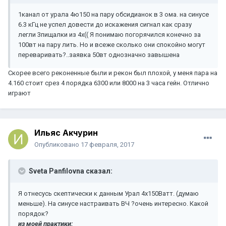
1канал от урала 4ю150 на пару обсидианок в 3 ома. на синусе
6.3 кГц не успел довести до искажения сигнал как сразу
легли 3пищалки из 4х(( Я понимаю погорячился конечно за
100вт на пару лить. Но и всеже сколько они спокойно могут
переваривать?..заявка 50вт однозначно завышена
Скорее всего реконенные были и рекон был плохой, у меня пара на
4.160 стоит срез 4 порядка 6300 или 8000 на 3 часа гейн. Отлично
играют
Ильяс Акчурин
Опубликовано
17 февраля, 2017
Sveta Panfilovna сказал:
Я отнесусь скептически к данным Урал 4х150Ватт. (думаю
меньше). На синусе настраивать ВЧ ?очень интересно. Какой
порядок?
из моей практики: