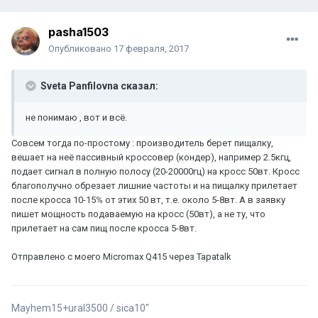
pasha1503
Опубликовано
17 февраля, 2017
Sveta Panfilovna сказал:
не понимаю , вот и всё.
Совсем тогда по-простому : производитель берет пищалку,
вешает на неё пассивный кроссовер (кондер), например 2.5кгц,
подает сигнал в полную полосу (20-20000гц) на кросс 50вт. Кросс
благополучно обрезает лишние частоты и на пищалку прилетает
после кросса 10-15℅ от этих 50 вт, т.е. около 5-8вт. А в заявку
пишет мощность подаваемую на кросс (50вт), а не ту, что
прилетает на сам пищ после кросса 5-8вт.
Отправлено с моего Micromax Q415 через Tapatalk
Mayhem15+ural3500 / sica10"