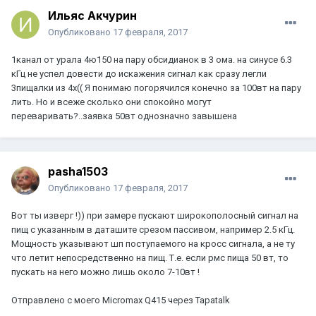
Ильяс Акчурин
Опубликовано
17 февраля, 2017
1канал от урала 4ю150 на пару обсидианок в 3 ома. на синусе 6.3
кГц не успел довести до искажения сигнал как сразу легли
3пищалки из 4х(( Я понимаю погорячился конечно за 100вт на пару
лить. Но и всеже сколько они спокойно могут
переваривать?..заявка 50вт однозначно завышена
pasha1503
Опубликовано
17 февраля, 2017
Вот ты изверг !)) при замере пускают широкополосный сигнал на
пищ с указанным в даташите срезом пассивом, например 2.5 кГц.
Мощность указывают шп поступаемого на кросс сигнала, а не ту
что летит непосредственно на пищ. Т.е. если рмс пища 50 вт, то
пускать на него можно лишь около 7-10вт !
Отправлено с моего Micromax Q415 через Tapatalk