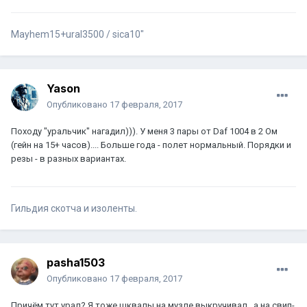
Mayhem15+ural3500 / sica10"
Yason
Опубликовано
17 февраля, 2017
Походу "уральчик" нагадил))). У меня 3 пары от Daf 1004 в 2 Ом
(гейн на 15+ часов).... Больше года - полет нормальный. Порядки и
резы - в разных вариантах.
Гильдия скотча и изоленты.
pasha1503
Опубликовано
17 февраля, 2017
Причём тут урал? Я тоже шквалы на музле выкручивал , а на свип-