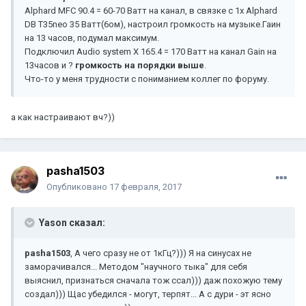
Alphard MFC 90.4 = 60-70 Ватт на канал, в связке с 1х Alphard
DB T35neo 35 Ватт(6ом), настроил громкость на музыке.Гаин
на 13 часов, подумал максимум.
Подключил Audio system X 165.4 = 170 Ватт на канал Gain на
13часов и ?
громкость на порядки выше
.
Что-то у меня трудности с пониманием коллег по форуму.
а как настраивают вч?))
pasha1503
Опубликовано
17 февраля, 2017
Yason сказал:
pasha1503
, А чего сразу не от 1кГц?))) Я на синусах не
заморачивался... Методом "научного тыка" для себя
выяснил, признаться сначала тож ссал))) даж похожую тему
создал))) Щас убедился - могут, терпят... А с дури - эт ясно