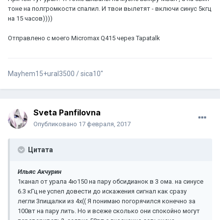
тоне на полгромкости спалил. И твои вылетят - включи синус 5кгц
на 15 часов))))
Отправлено с моего Micromax Q415 через Tapatalk
Mayhem15+ural3500 / sica10"
Sveta Panfilovna
Опубликовано
17 февраля, 2017
Цитата
Ильяс Акчурин
1канал от урала 4ю150 на пару обсидианок в 3 ома. на синусе
6.3 кГц не успел довести до искажения сигнал как сразу
легли 3пищалки из 4х(( Я понимаю погорячился конечно за
100вт на пару лить. Но и всеже сколько они спокойно могут