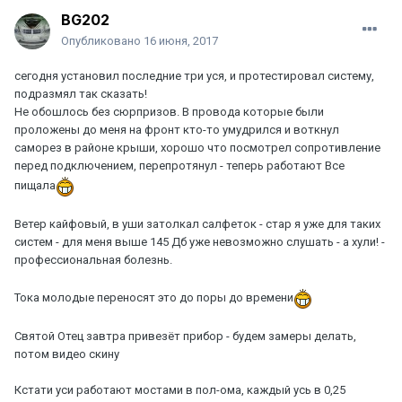
BG202
Опубликовано
16 июня, 2017
сегодня установил последние три уся, и протестировал систему,
подразмял так сказать!
Не обошлось без сюрпризов. В провода которые были
проложены до меня на фронт кто-то умудрился и воткнул
саморез в районе крыши, хорошо что посмотрел сопротивление
перед подключением, перепротянул - теперь работают Все
пищала
Ветер кайфовый, в уши затолкал салфеток - стар я уже для таких
систем - для меня выше 145 Дб уже невозможно слушать - а хули! -
профессиональная болезнь.
Тока молодые переносят это до поры до времени
Святой Отец завтра привезёт прибор - будем замеры делать,
потом видео скину
Кстати уси работают мостами в пол-ома, каждый усь в 0,25