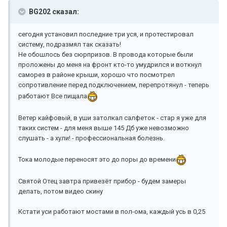
BG202 сказал:
сегодня установил последние три уся, и протестировал
систему, подразмял так сказать!
Не обошлось без сюрпризов. В провода которые были
проложены до меня на фронт кто-то умудрился и воткнул
саморез в районе крыши, хорошо что посмотрел
сопротивление перед подключением, перепротянул - теперь
работают Все пищала
Ветер кайфовый, в уши затолкал салфеток - стар я уже для
таких систем - для меня выше 145 Дб уже невозможно
слушать - а хули! - профессиональная болезнь.
Тока молодые переносят это до поры до времени
Святой Отец завтра привезёт прибор - будем замеры
делать, потом видео скину
Кстати уси работают мостами в пол-ома, каждый усь в 0,25