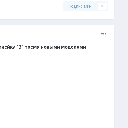
Подписчики
0
линейку “B” тремя новыми моделями