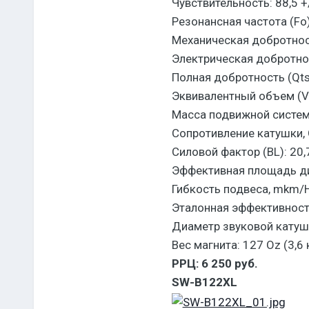
Чувствительность: 88,5 +
Резонансная частота (Fo)
Механическая добротност
Электрическая добротнос
Полная добротность (Qts)
Эквивалентный объем (Va
Масса подвижной систем
Сопротивление катушки, О
Силовой фактор (BL): 20,
Эффективная площадь ди
Гибкость подвеса, mkm/H
Эталонная эффективность
Диаметр звуковой катушк
Вес магнита: 127 Oz (3,6 к
РРЦ: 6 250 руб.
SW-B122XL