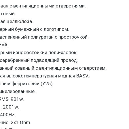
евая c вентиляционными отверстиями.
атовый.
ая целлюлоза.
ерный бумажный с логотипом.
вспененный полиуретан с прострочкой.
EVA.
рный износостойкий поли-хлопок.
серебренный подводящий провод.
анный кованый с вентиляционным отверстием.
ная высокотемпературная медная BASV.
нный ферритовый (Y25).
икелированные.
RMS: 901w.
: 2001w.
-400Hz.
ние: 2x1 Ohm.