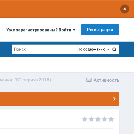
×
Регистрация
Уже зарегистрированы? Войти
По содержанию
мики. "B"-серия (2018)
Активность