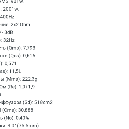
RMS: 901w.
: 2001w.
-400Hz.
ние: 2x2 Ohm
/- 3dB
): 32Hz
ть (Qms): 7,793
ть (Qes): 0,616
): 0,571
s): 11,5L
ы (Mms): 222,3g
м (Re): 1,9+1,9
9
иффузора (Sd): 518cm2
 (Cms): 30,888
 (No): 0,40%
и: 3.0" (75.5mm)