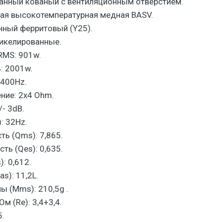
анный кованый с вентиляционным отверстием.
ная высокотемпературная медная BASV.
нный ферритовый (Y25).
икелированные.
RMS: 901w.
: 2001w.
-400Hz.
ние: 2x4 Ohm.
/- 3dB.
: 32Hz.
ь (Qms): 7,865.
ть (Qes): 0,635.
: 0,612.
s): 11,2L.
 (Mms): 210,5g .
м (Re): 3,4+3,4.
5.