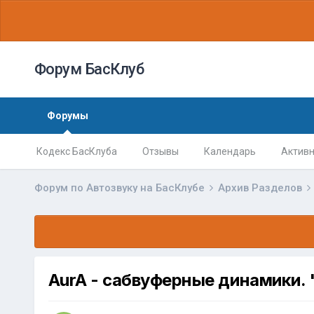
Форум БасКлуб
Форумы
Кодекс БасКлуба
Отзывы
Календарь
Активн
Форум по Автозвуку на БасКлубе
Архив Разделов
AurA - сабвуферные динамики. 