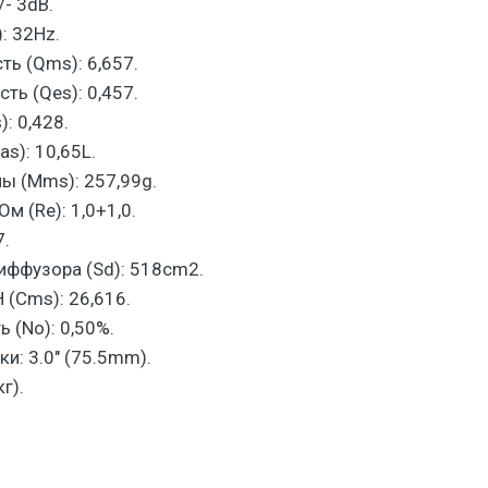
/- 3dB.
: 32Hz.
ь (Qms): 6,657.
ть (Qes): 0,457.
: 0,428.
s): 10,65L.
ы (Mms): 257,99g.
м (Re): 1,0+1,0.
7.
ффузора (Sd): 518cm2.
 (Cms): 26,616.
 (No): 0,50%.
и: 3.0" (75.5mm).
г).