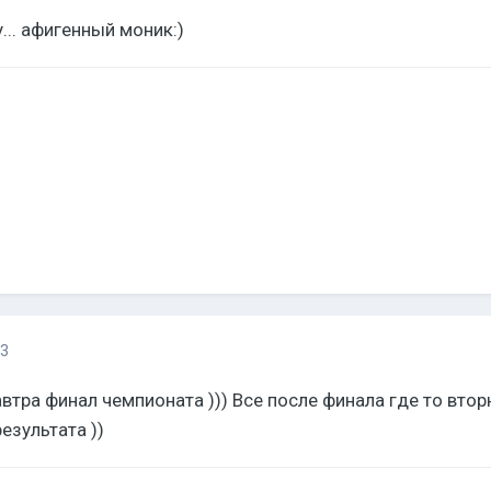
у... афигенный моник:)
13
втра финал чемпионата ))) Все после финала где то втор
езультата ))