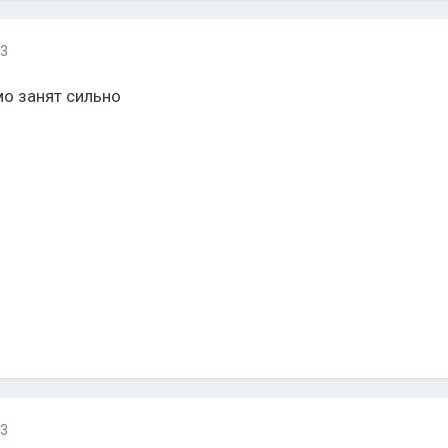
13
мо занят сильно
13