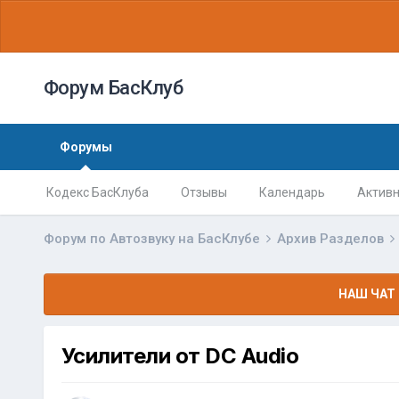
Форум БасКлуб
Форумы
Кодекс БасКлуба
Отзывы
Календарь
Активн
Форум по Автозвуку на БасКлубе
Архив Разделов
НАШ ЧАТ 
Усилители от DC Audio