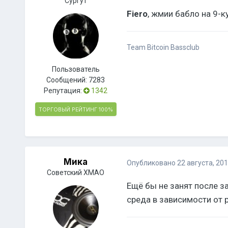
Сургут
Fiero
, жмии бабло на 9-к
Team Bitcoin Bassclub
Пользователь
Сообщений:
7283
Репутация:
1342
ТОРГОВЫЙ РЕЙТИНГ
100%
Мика
Опубликовано
22 августа, 20
Советский ХМАО
Ещё бы не занят после за
среда в зависимости от р