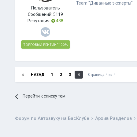
Team "Диванные эксперты"
Пользователь
Сообщений:
5119
Репутация:
438
ТОРГОВЫЙ РЕЙТИНГ
100%
НАЗАД
1
2
3
4
Страница 4 из 4
Перейти к списку тем
Форум по Автозвуку на БасКлубе
Архив Разделов