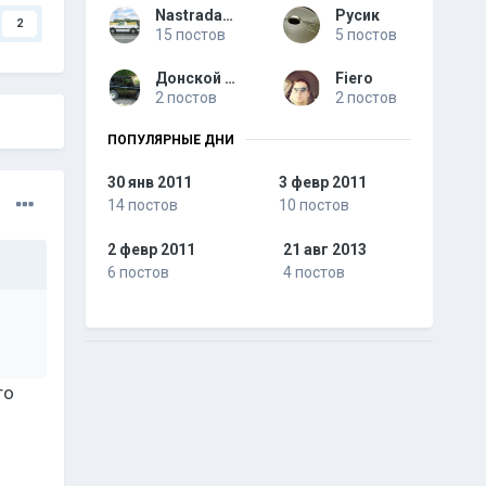
Nastradamus
Русик
2
15 постов
5 постов
Донской Лис
Fiero
2 постов
2 постов
ПОПУЛЯРНЫЕ ДНИ
30 янв 2011
3 февр 2011
14 постов
10 постов
2 февр 2011
21 авг 2013
6 постов
4 постов
то