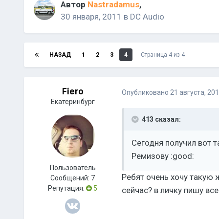
Автор
Nastradamus
,
30 января, 2011
в
DC Audio
НАЗАД
1
2
3
4
Страница 4 из 4
Fiero
Опубликовано
21 августа, 20
Екатеринбург
413 сказал:
Сегодня получил вот 
Ремизову :good:
Пользователь
Ребят очень хочу такую 
Сообщений:
7
Репутация:
5
сейчас? в личку пишу все 