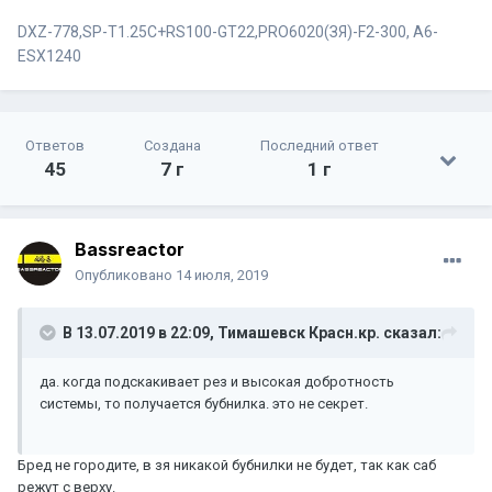
DXZ-778,SP-T1.25C+RS100-GT22,PRO6020(ЗЯ)-F2-300, А6-
ESX1240
Ответов
Создана
Последний ответ
45
7 г
1 г
Bassreactor
Опубликовано
14 июля, 2019
В 13.07.2019 в 22:09,
Тимашевск Красн.кр.
сказал:
да. когда подскакивает рез и высокая добротность
системы, то получается бубнилка. это не секрет.
Бред не городите, в зя никакой бубнилки не будет, так как саб
режут с верху.