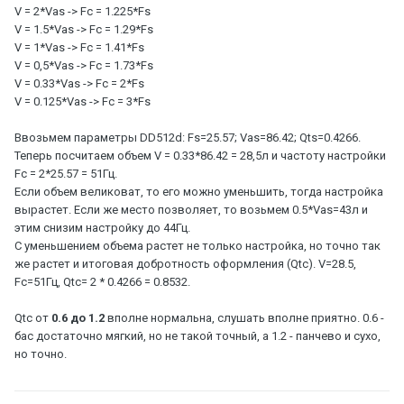
V = 2*Vas -> Fc = 1.225*Fs
V = 1.5*Vas -> Fc = 1.29*Fs
V = 1*Vas -> Fc = 1.41*Fs
V = 0,5*Vas -> Fc = 1.73*Fs
V = 0.33*Vas -> Fc = 2*Fs
V = 0.125*Vas -> Fc = 3*Fs
Ввозьмем параметры DD512d: Fs=25.57; Vas=86.42; Qts=0.4266.
Теперь посчитаем объем V = 0.33*86.42 = 28,5л и частоту настройки
Fc = 2*25.57 = 51Гц.
Если объем великоват, то его можно уменьшить, тогда настройка
вырастет. Если же место позволяет, то возьмем 0.5*Vas=43л и
этим снизим настройку до 44Гц.
С уменьшением объема растет не только настройка, но точно так
же растет и итоговая добротность оформления (Qtc). V=28.5,
Fc=51Гц, Qtc= 2 * 0.4266 = 0.8532.
Qtc от
0.6 до 1.2
вполне нормальна, слушать вполне приятно. 0.6 -
бас достаточно мягкий, но не такой точный, а 1.2 - панчево и сухо,
но точно.