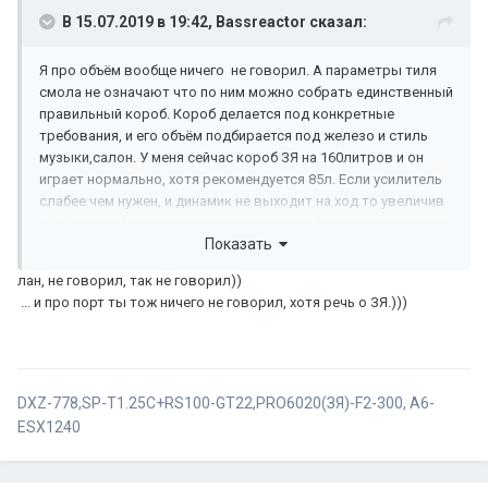
В 15.07.2019 в 19:42,
Bassreactor
сказал:
Я про объём вообще ничего не говорил. А параметры тиля
смола не означают что по ним можно собрать единственный
правильный короб. Короб делается под конкретные
требования, и его объём подбирается под железо и стиль
музыки,салон. У меня сейчас короб ЗЯ на 160литров и он
играет нормально, хотя рекомендуется 85л. Если усилитель
слабее чем нужен, и динамик не выходит на ход то увеличив
объём короба, или сузив порт, можно добиться нормального
Показать
хода.
http://www.автозвук.рф/az/2006/04/038-043.htm
лан, не говорил, так не говорил))
... и про порт ты тож ничего не говорил, хотя речь о ЗЯ.)))
DXZ-778,SP-T1.25C+RS100-GT22,PRO6020(ЗЯ)-F2-300, А6-
ESX1240