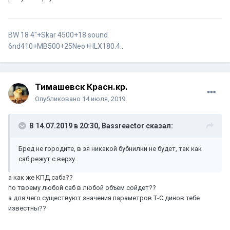
BW 18 4"+Skar 4500+18 sound
6nd410+MB500+25Neo+HLX180.4..
Тимашевск Красн.кр.
Опубликовано
14 июля, 2019
В 14.07.2019 в 20:30,
Bassreactor
сказал:
Бред не городите, в зя никакой бубнилки не будет, так как
саб режут с верху.
а как же КПД саба??
по твоему любой саб в любой объем сойдет??
а для чего существуют значения параметров Т-С динов тебе
известны??