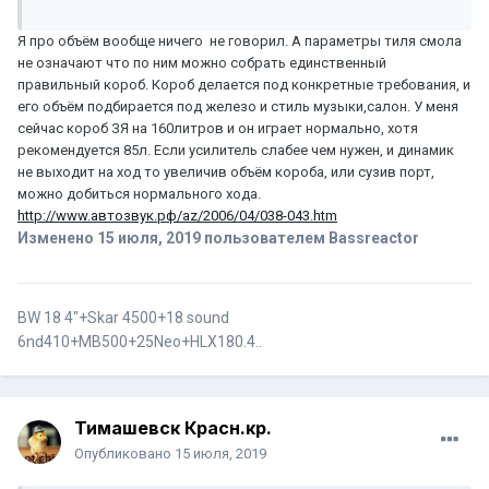
Я про объём вообще ничего не говорил. А параметры тиля смола
не означают что по ним можно собрать единственный
правильный короб. Короб делается под конкретные требования, и
его объём подбирается под железо и стиль музыки,салон. У меня
сейчас короб ЗЯ на 160литров и он играет нормально, хотя
рекомендуется 85л. Если усилитель слабее чем нужен, и динамик
не выходит на ход то увеличив объём короба, или сузив порт,
можно добиться нормального хода.
http://www.автозвук.рф/az/2006/04/038-043.htm
Изменено
15 июля, 2019
пользователем Bassreactor
BW 18 4"+Skar 4500+18 sound
6nd410+MB500+25Neo+HLX180.4..
Тимашевск Красн.кр.
Опубликовано
15 июля, 2019