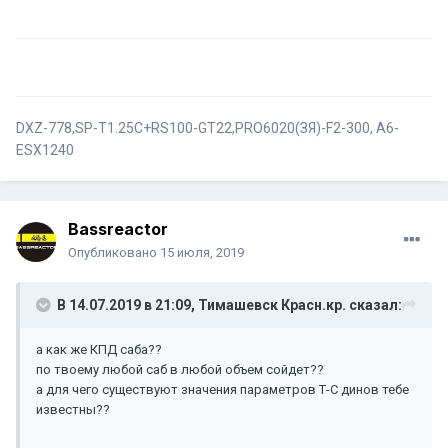
DXZ-778,SP-T1.25C+RS100-GT22,PRO6020(ЗЯ)-F2-300, А6-
ESX1240
Bassreactor
Опубликовано
15 июля, 2019
В 14.07.2019 в 21:09,
Тимашевск Красн.кр.
сказал:
а как же КПД саба??
по твоему любой саб в любой объем сойдет??
а для чего существуют значения параметров Т-С динов тебе
известны??