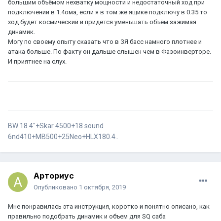
большим объёмом нехватку мощности и недостаточный ход при
подключении в 1.4ома, если я в том же ящике подключу в 0.35 то
ход будет космический и придется уменьшать объём зажимая
динамик.
Могу по своему опыту сказать что в ЗЯ басс намного плотнее и
атака больше. По факту он дальше слышен чем в Фазоинверторе.
И приятнее на слух.
BW 18 4"+Skar 4500+18 sound
6nd410+MB500+25Neo+HLX180.4..
Арториус
Опубликовано
1 октября, 2019
Мне понравилась эта инструкция, коротко и понятно описано, как
правильно подобрать динамик и объем для SQ саба