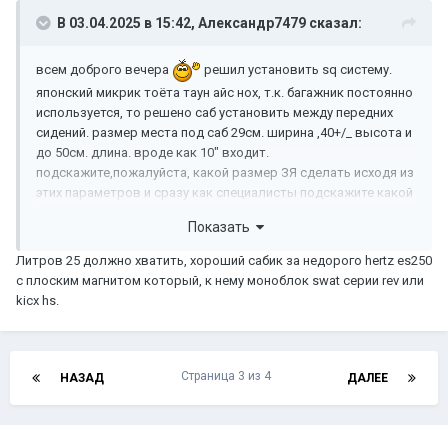
В 03.04.2025 в 15:42,
Александр7479
сказал:
всем доброго вечера
решил установить sq систему.
японский микрик тоёта таун айс нох, т.к. багажник постоянно
используется, то решено саб установить между передних
сидений. размер места под саб 29см. ширина ,40+/_ высота и
до 50см. длина. вроде как 10" входит.
подскажите,пожалуйста, какой размер ЗЯ сделать исходя из
этих параметров и сразу как специалисты подскажите какой
именно саб и усилитель для качественного баса.
Показать
на фронт взял BLAM ES ДВУХПОЛОСНУЮ и в планах
докупить к нему проц.усилитель
Литров 25 должно хватить, хороший сабик за недорого hertz es250
с плоским магнитом который, к нему моноблок swat серии rev или
kicx hs.
Страница 3 из 4
НАЗАД
ДАЛЕЕ