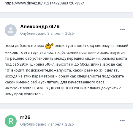
https://www.drive2.ru/l/521447238837207337/
Александр7479
Опубликовано
3 апреля, 2025
всем доброго вечера
решил установить sq систему. японский
микрик тоёта таун айс нох, т.к. багажник постоянно используется,
то решено саб установить между передних сидений. размер места
под саб 29см. ширина ,40+/_ высота и до 50см. длина. вроде как
10" входит. подскажите,пожалуйста, какой размер ЗЯ сделать
исходя из этих параметров и сразу как специалисты подскажите
какой именно саб и усилитель для качественного баса.
на фронт взял BLAM ES ДВУХПОЛОСНУЮ и в планах докупить к
нему проц.усилитель
rr26
Опубликовано
7 апреля, 2025