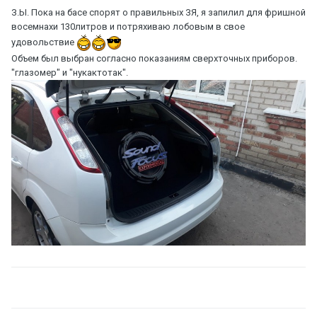
З.Ы. Пока на басе спорят о правильных ЗЯ, я запилил для фришной
восемнахи 130литров и потряхиваю лобовым в свое
удовольствие
Объем был выбран согласно показаниям сверхточных приборов.
"глазомер" и "нукактотак".