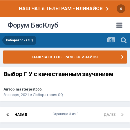
НАШ ЧАТ в ТЕЛЕГРАМ - ВЛИВАЙСЯ
×
Форум БасКлуб
Лаборатория SQ
НАШ ЧАТ в ТЕЛЕГРАМ - ВЛИВАЙСЯ
Выбор Г У с качественным звучанием
Автор
masterjest666
,
8 января, 2021
в
Лаборатория SQ
Страница 3 из 3
НАЗАД
ДАЛЕЕ