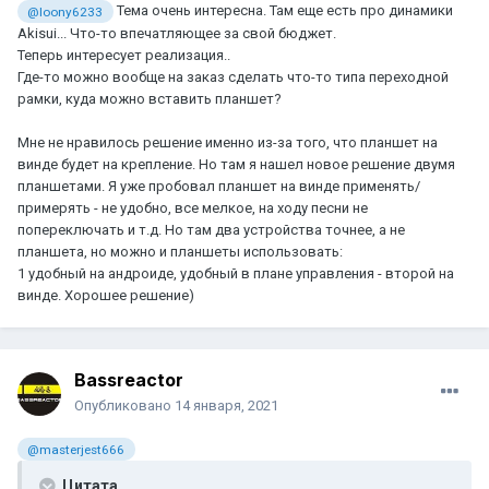
Тема очень интересна. Там еще есть про динамики
@loony6233
Akisui... Что-то впечатляющее за свой бюджет.
Теперь интересует реализация..
Где-то можно вообще на заказ сделать что-то типа переходной
рамки, куда можно вставить планшет?
Мне не нравилось решение именно из-за того, что планшет на
винде будет на крепление. Но там я нашел новое решение двумя
планшетами. Я уже пробовал планшет на винде применять/
примерять - не удобно, все мелкое, на ходу песни не
попереключать и т.д. Но там два устройства точнее, а не
планшета, но можно и планшеты использовать:
1 удобный на андроиде, удобный в плане управления - второй на
винде. Хорошее решение)
Bassreactor
Опубликовано
14 января, 2021
@masterjest666
Цитата