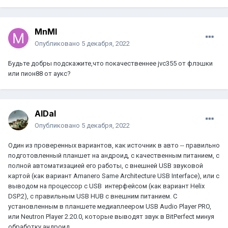
MnMl
Опубликовано
5 декабря, 2022
Будьте добры подскажите,что покачественнее jvc355 от флэшки
или пион88 от аукс?
AlDal
Опубликовано
5 декабря, 2022
Один из проверенных вариантов, как источник в авто -- правильно
подготовленный планшет на андроид, с качественным питанием, с
полной автоматизацией его работы, с внешней USB звуковой
картой (как вариант Amanero Same Architecture USB Interface), или с
выводом на процессор с USB интерфейсом (как вариант Helix
DSP.2), с правильным USB HUB с внешним питанием. С
установленным в планшете медиаплеером USB Audio Player PRO,
или Neutron Player 2.20.0, которые выводят звук в BitPerfect минуя
обработку андроид.