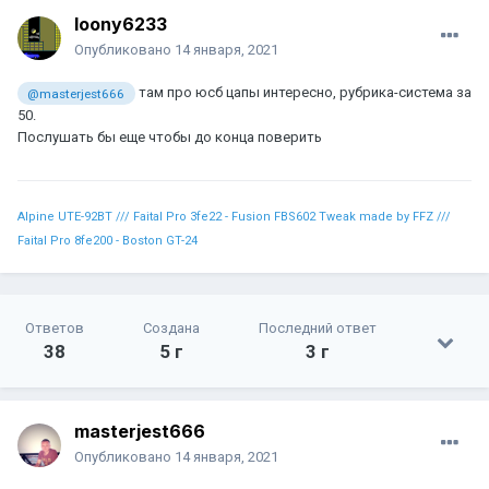
loony6233
Опубликовано
14 января, 2021
там про юсб цапы интересно, рубрика-система за
@masterjest666
50.
Послушать бы еще чтобы до конца поверить
Alpine UTE-92BT /// Faital Pro 3fe22 - Fusion FBS602 Tweak made by FFZ ///
Faital Pro 8fe200 - Boston GT-24
Ответов
Создана
Последний ответ
38
5 г
3 г
masterjest666
Опубликовано
14 января, 2021