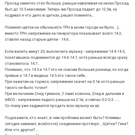
Просад заметно стал больше, раньше наваливая на низах Просад
был до 13.5 максимум. Теперь же Просад падает до 12.3в, ну
подумал я что дело в щетках, решил поменять...
Поменял щётки на обычные(тк ТРН в моем городе не было...),
вместо ТРН, напряжение на генераторе показывает всего 14.2,
ставлю назад старые щётки - 14.6...
Если валить минут 20, выключить музыку - напряжение 14.4-14.5,
покатавшись поднимается до 14.6-14.7, хотя раньше всегда сразу
становилось 14.7...
Понимаю, что 14.5 и 14.7 это не совсем большая разница, но когда
привык к 14.7 и видишь 14.5 это такое себе...
При нажатии на тормоз, напряжение скачет на 0.1в хотя раньше
такого не было точно!!
При включении 2лед туманок, 2 ламп ксенона, 2лед в дальнем и
6ФСО - напряжение падало раньше на 0.1в, а сейчас 0.2-0.3.......
Со психу уже задумался продать всю музыку на.ер.
Подскажите, кто знает, в чем проблема может быть? Клеммы
сегодня заменил, все(почти) соединения протянул... Щётки? Гена?
Или что другое?....