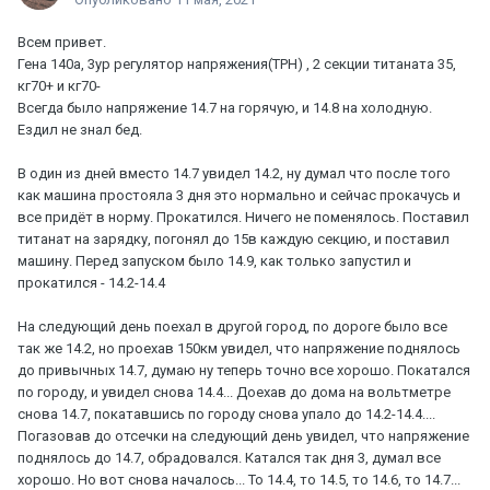
Всем привет.
Гена 140а, 3ур регулятор напряжения(ТРН) , 2 секции титаната 35,
кг70+ и кг70-
Всегда было напряжение 14.7 на горячую, и 14.8 на холодную.
Ездил не знал бед.
В один из дней вместо 14.7 увидел 14.2, ну думал что после того
как машина простояла 3 дня это нормально и сейчас прокачусь и
все придёт в норму. Прокатился. Ничего не поменялось. Поставил
титанат на зарядку, погонял до 15в каждую секцию, и поставил
машину. Перед запуском было 14.9, как только запустил и
прокатился - 14.2-14.4
На следующий день поехал в другой город, по дороге было все
так же 14.2, но проехав 150км увидел, что напряжение поднялось
до привычных 14.7, думаю ну теперь точно все хорошо. Покатался
по городу, и увидел снова 14.4... Доехав до дома на вольтметре
снова 14.7, покатавшись по городу снова упало до 14.2-14.4....
Погазовав до отсечки на следующий день увидел, что напряжение
поднялось до 14.7, обрадовался. Катался так дня 3, думал все
хорошо. Но вот снова началось... То 14.4, то 14.5, то 14.6, то 14.7...