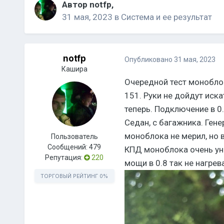
Автор
notfp
,
31 мая, 2023
в
Система и ее результат
notfp
Опубликовано
31 мая, 2023
Кашира
Очередной тест моноблок
151. Руки не дойдут иска
теперь. Подключение в 0.
Седан, с багажника. Ген
моноблока не мерил, но 
Пользователь
Сообщений:
479
КПД моноблока очень уны
Репутация:
220
мощи в 0.8 так не нагрев
ТОРГОВЫЙ РЕЙТИНГ
0%