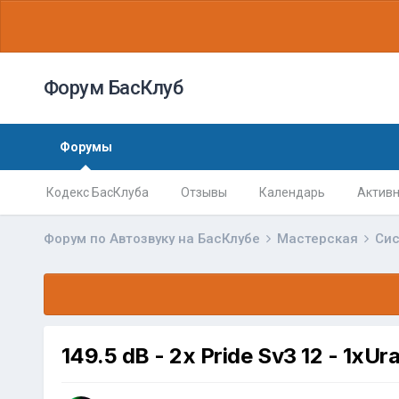
Форум БасКлуб
Форумы
Кодекс БасКлуба
Отзывы
Календарь
Активн
Форум по Автозвуку на БасКлубе
Мастерская
Сис
149.5 dB - 2x Pride Sv3 12 - 1xUra