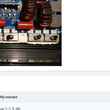
tfp
сказал:
е 1-1,5 db