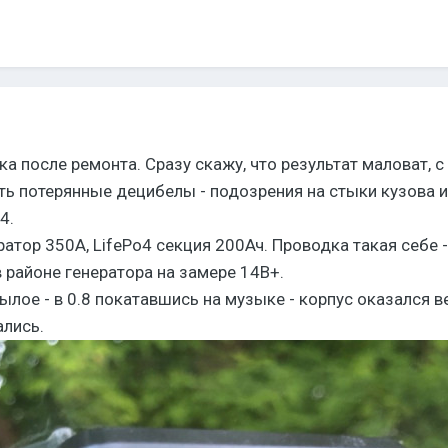
а после ремонта. Сразу скажу, что результат маловат, 
ть потерянные децибелы - подозрения на стыки кузова и 
4.
ератор 350А, LifePo4 секция 200Ач. Проводка такая себе
в районе генератора на замере 14В+.
лое - в 0.8 покатавшись на музыке - корпус оказался 
ались.