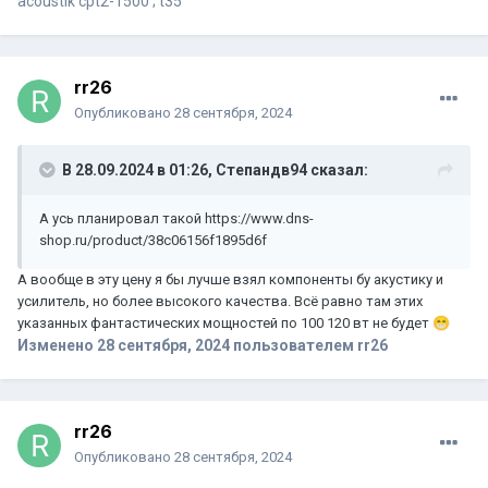
acoustik cpt2-1500 ; t35
rr26
Опубликовано
28 сентября, 2024
В 28.09.2024 в 01:26,
Степандв94
сказал:
А усь планировал такой https://www.dns-
shop.ru/product/38c06156f1895d6f
А вообще в эту цену я бы лучше взял компоненты бу акустику и
усилитель, но более высокого качества. Всё равно там этих
указанных фантастических мощностей по 100 120 вт не будет
😁
Изменено
28 сентября, 2024
пользователем rr26
rr26
Опубликовано
28 сентября, 2024