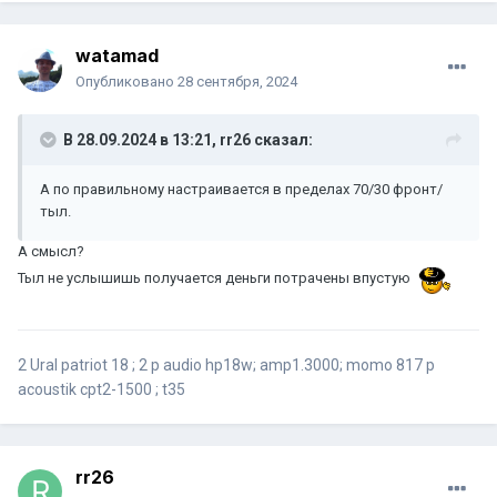
watamad
Опубликовано
28 сентября, 2024
В 28.09.2024 в 13:21,
rr26
сказал:
А по правильному настраивается в пределах 70/30 фронт/
тыл.
А смысл?
Тыл не услышишь получается деньги потрачены впустую
2 Ural patriot 18 ; 2 p audio hp18w; amp1.3000; momo 817 p
acoustik cpt2-1500 ; t35
rr26