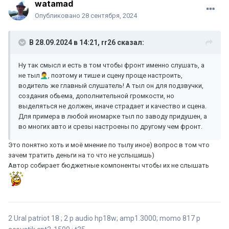
watamad
Опубликовано
28 сентября, 2024
В 28.09.2024 в 14:21,
rr26
сказал:
Ну так смысл и есть в том чтобы фронт именно слушать, а
не тыл
🤦‍♂️
, поэтому и тише и сцену проще настроить,
водитель же главный слушатель! А тыл он для подзвучки,
создания обьема, дополнительной громкости, но
выделяться не должен, иначе страдает и качество и сцена.
Для примера в любой иномарке тыл по заводу придушен, а
во многих авто и срезы настроены по другому чем фронт.
Это понятно хоть и моё мнение по тылу иное) вопрос в том что
зачем тратить деньги на то что не услышишь)
Автор собирает бюджетные компоненты чтобы их не слышать
2 Ural patriot 18 ; 2 p audio hp18w; amp1.3000; momo 817 p