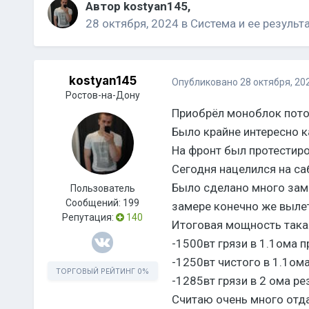
Автор
kostyan145
,
28 октября, 2024
в
Система и ее результ
kostyan145
Опубликовано
28 октября, 20
Ростов-на-Дону
Приобрёл моноблок потом
Было крайне интересно к
На фронт был протестир
Сегодня нацелился на са
Было сделано много зам
Пользователь
Сообщений:
199
замере конечно же вылет
Репутация:
140
Итоговая мощность така
-1500вт грязи в 1.1ома п
-1250вт чистого в 1.1о
ТОРГОВЫЙ РЕЙТИНГ
0%
-1285вт грязи в 2 ома ре
Считаю очень много отда