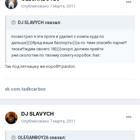
Опубликовано
7 марта, 2011
DJ SLAVYCH сказал:
посмотрел я эти проги и удалил с компа куда по
дальше))))бред ваши баспорты)))а по теме спасибо парни!!!
теска!!!ждем своего 18))))скоро должен прийти
уже.сколотим по твоему совету коробок::hair::
Так под пятнашку же короб!!!:pardon:
vk.com.tadkcarbon
DJ SLAVYCH
Опубликовано
7 марта, 2011
OLEGANBOY26 сказал: