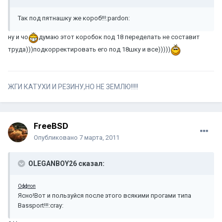
Так под пятнашку же короб!!!:pardon:
ну и чо
думаю этот коробок под 18 переделать не составит
труда)))подкорректировать его под 18шку и все)))))
ЖГИ КАТУХИ И РЕЗИНУ,НО НЕ ЗЕМЛЮ!!!!!
FreeBSD
Опубликовано
7 марта, 2011
OLEGANBOY26 сказал:
Оффтоп
Ясно!Вот и пользуйся после этого всякими прогами типа
Bassport!!!:cray: