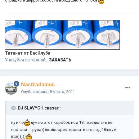
страшные цифры скорости воздушного потока
Титанат от БасКлуба
Упакуйся по полной -
ЗАКАЗАТЬ
Nastradamus
Опубликовано
8 марта, 2011
DJ SLAVYCH сказал:
ну и чо
думаю этот коробок под 18 переделать не
составит труда)))подкорректировать его под 18шку и
все)))))