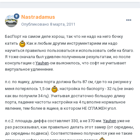
Nastradamus
Опубликовано
8 марта, 2011
БасПорт на самом деле хорош, так что не надо на него бочку
катить
Как и любым другим инструментарием им надо
научиться правильно пользоваться и использовать себе на благо.
Я тоже сначала был удивлен полученным результатам, но после
консультации с
Yauhen
-ом выяснилось, что софт не учитывает
виртуальное удлиннение.
п.с. по ящику, длина порта должна быть 87 см, где-то на рисунке у
меня потерялось 1,5 см
, настройка по баспорту - 32 гц (не знаю
как вы получили 34 гц). Учитывая достаточно большую длину
порта, падение частоты настройки на 4 гц вполне нормальное
явление, тем более в ящике, в котором НЕ СГЛАЖЕН угол.
п.с.2. площадь диффа составляет 330, а не 370 мм.
Yauhen
уже не
раз рассказывал, как правильно делать этот замер (от середины,
до середины подвеса). Соответственно получаются уже не такие