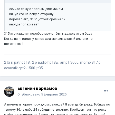
сейчас езжу с правым динамиком
кинул его на левую сторону
порезал его, 315гц стоит срез на 12
иногда попахивает
315 это кажется перебор может быть даже в этом беда
Когда панч валит у динов ход максимальный или они не
шевелятся?
2 Ural patriot 18 ; 2 p audio hp18w; amp1.3000; momo 817 p
acoustik cpt2-1500 ; t35
Евгений варламов
Опубликовано
5 февраля, 2025
А почему вторым порядком режешь? Я всегда 6м режу. Тобишь по
твоему 36.ну либо 24 тобишь четвертым. Вообщем тем что режет
мафон максимально. А частоту уже на слух так сказать. Второй