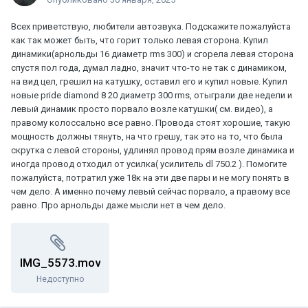
Всех приветствую, любители автозвука. Подскажите пожалуйста
как так может быть, что горит только левая сторона. Купил
динамики(арнольды 16 диаметр rms 300) и сгорела левая сторона
спустя пол года, думал ладно, значит что-то не так с динамиком,
на вид цел, грешил на катушку, оставил его и купил новые. Купил
новые pride diamond 8 20 диаметр 300 rms, отыграли две недели и
левый динамик просто порвало возле катушки( см. видео), а
правому колоссально все равно. Провода стоят хорошие, такую
мощность должны тянуть, на что грешу, так это на то, что была
скрутка с левой стороны, удлинял провод прям возле динамика и
иногда провод отходил от усилка( усилитель dl 750.2 ). Помогите
пожалуйста, потратил уже 18к на эти две пары и не могу понять в
чем дело. А именно почему левый сейчас порвало, а правому все
равно. Про арнольды даже мысли нет в чем дело.
IMG_5573.mov
Недоступно