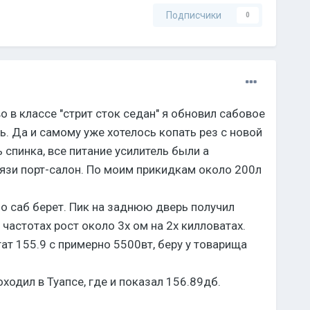
Подписчики
0
о в классе "стрит сток седан" я обновил сабовое
ь. Да и самому уже хотелось копать рез с новой
 спинка, все питание усилитель были а
вязи порт-салон. По моим прикидкам около 200л
о саб берет. Пик на заднюю дверь получил
 частотах рост около 3х ом на 2х килловатах.
ат 155.9 с примерно 5500вт, беру у товарища
ходил в Туапсе, где и показал 156.89дб.