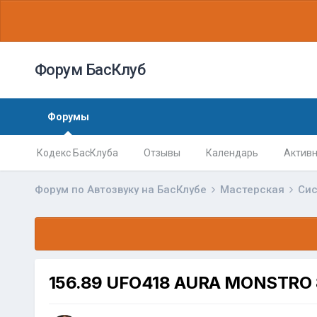
Форум БасКлуб
Форумы
Кодекс БасКлуба
Отзывы
Календарь
Активн
Форум по Автозвуку на БасКлубе
Мастерская
Сис
156.89 UFO418 AURA MONSTRO 