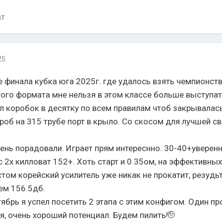
ат
25
е финала кубка юга 2025г. где удалось взять чемпионств
этого формата мне нельзя в этом классе больше выступат
ил коробок в десятку по всем правилам чтоб закрывалась
роб на 315 трубе порт в крыло. Со скосом для лучшей с
нь порадовали. Играет прям интереснно. 30-40+уверенн
с 2х килловат 152+. Хоть старт и 0.35ом, на эффективных
том корейский усилитель уже никак не прокатит, резудьт
ем 156.5дб.
брь я успел посетить 2 этапа с этим конфигом. Один про
я, очень хороший потенциал. Будем пилить🫡