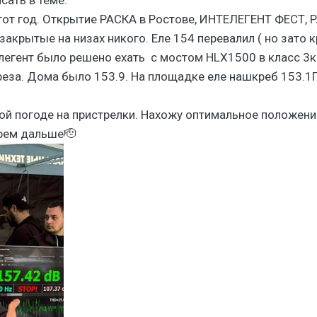
этот год. Открытие РАСКА в Ростове, ИНТЕЛЕГЕНТ ФЕСТ, 
 закрытые на низах никого. Еле 154 перевалил ( но зато 
легент было решено ехать с мостом HLX1500 в класс 3к.
реза. Дома было 153.9. На площадке еле нашкреб 153.1По
ой погоде на пристрелки. Нахожу оптимальное положени
Прем дальше🫡