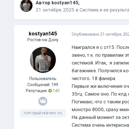
Автор
kostyan145
,
21 октября, 2025
в
Система и ее результ
kostyan145
Опубликовано
21 октября, 20
Ростов-на-Дону
Наигрался я с ст15. Посл
звено, т.к. по правилам 
системой. Итак, я запил
багажнике. Получился ко
чистого. 18 фанера.
Пользователь
Сообщений:
199
Первые же включения оче
Репутация:
140
35гц. Самое оно. По кпд 
Погимаю, что с таким рос
монстро 8000, сразу име
ТОРГОВЫЙ РЕЙТИНГ
0%
На данный момент за октя
Система очень интересна