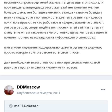
нескольких производителей железа. ты думаешь это плохо для
производителя/продавца этого железа? нет конечно же. чем
больше шума, тем больше внимания. а когда название бренда у
всех на слуху, то эта популярность дает ему развитие. надеюсь
понятно выразил. те кто работают в сфере рекламы это знают.
эти разговоры, споры подбивают посетителей зайти в ту тему и
глянуть че ж там такое из-за чего столько шума. человек зашел, и
помимо прочего натолкнулся на информацию о спонсорах.
я ни в коем случае не поддерживаю срачи и ругань на форумах,
просто говорю то что во всем есть свои плюсы.
да и вообще, нам всем стоит остаться при своих мнениях. всё
равно эта пустая писанина никому не интересна
DDMoscow
Опубликовано
9 марта, 2011
mail14 сказал: