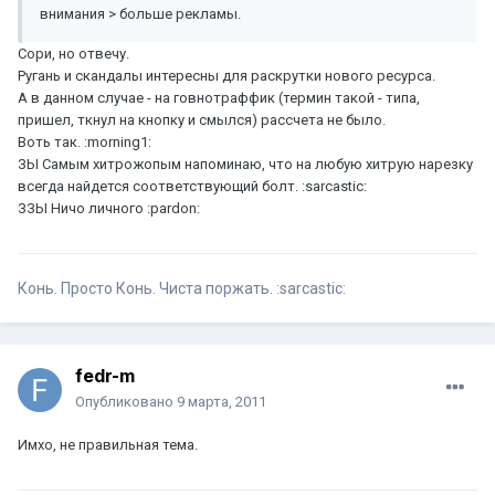
внимания > больше рекламы.
Сори, но отвечу.
Ругань и скандалы интересны для раскрутки нового ресурса.
А в данном случае - на говнотраффик (термин такой - типа,
пришел, ткнул на кнопку и смылся) рассчета не было.
Воть так. :morning1:
ЗЫ Самым хитрожопым напоминаю, что на любую хитрую нарезку
всегда найдется соответствующий болт. :sarcastic:
ЗЗЫ Ничо личного :pardon:
Конь. Просто Конь. Чиста поржать. :sarcastic:
fedr-m
Опубликовано
9 марта, 2011
Имхо, не правильная тема.