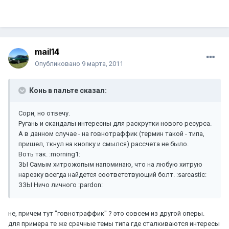
mail14
Опубликовано
9 марта, 2011
Конь в пальте сказал:
Сори, но отвечу.
Ругань и скандалы интересны для раскрутки нового ресурса.
А в данном случае - на говнотраффик (термин такой - типа,
пришел, ткнул на кнопку и смылся) рассчета не было.
Воть так. :morning1:
ЗЫ Самым хитрожопым напоминаю, что на любую хитрую
нарезку всегда найдется соответствующий болт. :sarcastic:
ЗЗЫ Ничо личного :pardon:
не, причем тут "говнотраффик" ? это совсем из другой оперы.
для примера те же срачные темы типа где сталкиваются интересы