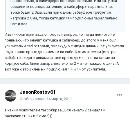
параллельно, а сабвуферы последовательно. Или катушки
соединить последовательно, а сабвуферы параллельно,
тоже будет 2 Ома. Если при одном сабвуфере требуется
нагрузка 2 Ома, тогда катушку 4+4 подключай параллельно.
Вот и все.
Извиняюсь если задаю простой вопрос, но тогда немного не
понимаю, что значит катушка и сабвуфер, до этого у меня был
усилитель и саб готовый, полакудио с двумя динами, от усилителя
подключал провода к клемам на сабе. К этим клемам (внутри
саба)от каждого динамика шли провода + и -, т.е. на клеме на
корпусе саба, были запаралеллено по 2 + и - от каждого дина. А
вот уже к этой клеме и подключал 1 + и 1 - от усилителя.
JasonRostov61
Опубликовано
14 марта, 2011
а каким усилителем ты собираешься качать 2 сандаля и
раскачивать их в 2 ома?)))