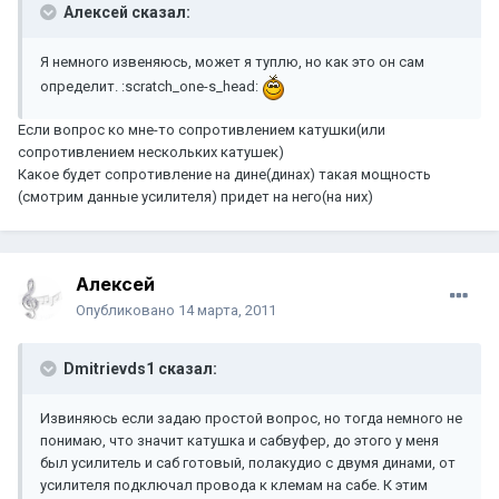
Aлексей сказал:
Я немного извеняюсь, может я туплю, но как это он сам
определит. :scratch_one-s_head:
Если вопрос ко мне-то сопротивлением катушки(или
сопротивлением нескольких катушек)
Какое будет сопротивление на дине(динах) такая мощность
(смотрим данные усилителя) придет на него(на них)
Aлексей
Опубликовано
14 марта, 2011
Dmitrievds1 сказал:
Извиняюсь если задаю простой вопрос, но тогда немного не
понимаю, что значит катушка и сабвуфер, до этого у меня
был усилитель и саб готовый, полакудио с двумя динами, от
усилителя подключал провода к клемам на сабе. К этим