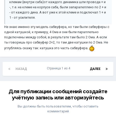
клемам (внутри саба)от каждого динамика шли провода + и
-, т.е. на клеме на корпусе саба, были запаралеллено по 2 + и
- от каждого дина. А вот уже к этой клеме и подключал 1 + и
1 - от усилителя.
Не знаю именно эту модель сабвуфера, но там были сабвуферы с
одной катушкой, к примеру, 4 Ома и они были параллельно
подключены между собой, в результате там было 2 Ома. А если
ты говоришь про сабвуфер 2+2, то там две катушки по 2 Ома. Не
углубляясь скажу так: катушка это часть сабвуфера.
Страница 1 из 4
НАЗАД
ДАЛЕЕ
Для публикации сообщений создайте
учётную запись или авторизуйтесь
Вы должны быть пользователем, чтобы оставить
комментарий