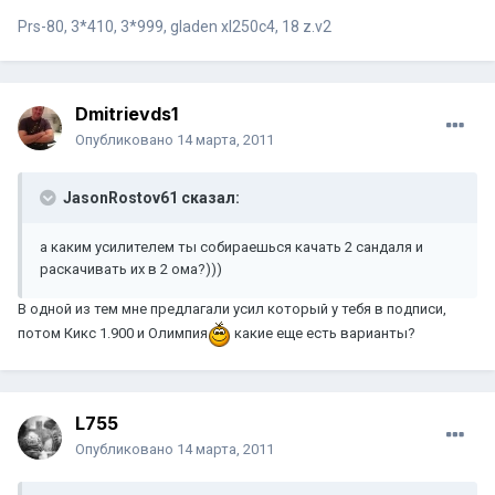
Prs-80, 3*410, 3*999, gladen xl250c4, 18 z.v2
Dmitrievds1
Опубликовано
14 марта, 2011
JasonRostov61 сказал:
а каким усилителем ты собираешься качать 2 сандаля и
раскачивать их в 2 ома?)))
В одной из тем мне предлагали усил который у тебя в подписи,
потом Кикс 1.900 и Олимпия
какие еще есть варианты?
L755
Опубликовано
14 марта, 2011