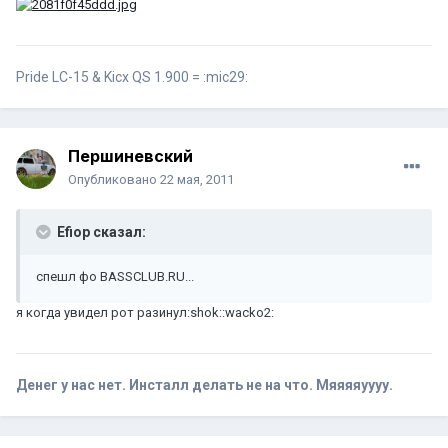
Pride LC-15 & Kicx QS 1.900 = :mic29:
Першиневский
Опубликовано
22 мая, 2011
Efiop сказал:
спешл фо BASSCLUB.RU...
я когда увидел рот разинул:shok::wacko2:
Денег у нас нет. Инсталл делать не на что. Мяяяяуууу.