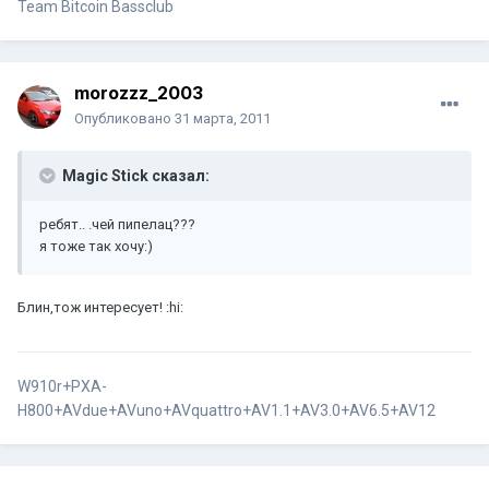
Team Bitcoin Bassclub
morozzz_2003
Опубликовано
31 марта, 2011
Magic Stick сказал:
ребят.. .чей пипелац???
я тоже так хочу:)
Блин,тож интересует! :hi:
W910r+PXA-
H800+AVdue+AVuno+AVquattro+AV1.1+AV3.0+AV6.5+AV12