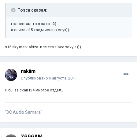
Tosca сказал:
голосовал то я за скай)
а слива с15,так,мысли в слух))
s15.sky.mark.altiza. все тема.все хочу =)))
rakiim
Опубликовано
9 августа, 2011
Я бы за скай r34 многое отдал..
"DC Audio Samara"
X666AM