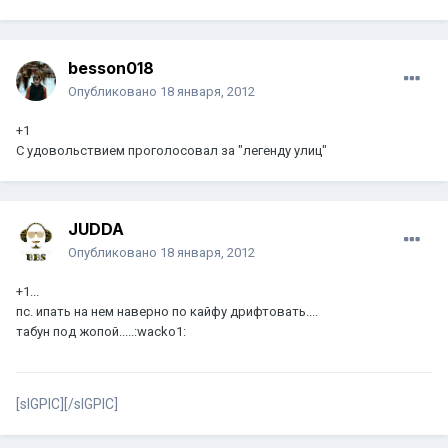
besson018
Опубликовано
18 января, 2012
+1
С удовольствием проголосовал за "легенду улиц"
JUDDA
Опубликовано
18 января, 2012
+1...
пс. ипать на нем наверно по кайфу дрифтовать....
табун под жопой.....:wacko1:
[sIGPIC][/sIGPIC]