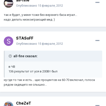
all-fine
Опубликовано
15 февраля, 2012
так и будет, у меня тоже без верхнего баса играл...
надо делать низкоиграющий мид :)
STASoFF
Опубликовано
15 февраля, 2012
all-fine сказал:
в ЧВ
136 результат от уся в 200Вт был
ну где то так и есть... щас процентов на 60-70 включал, голоса
рядом сидящего не слышно...
CheZeT