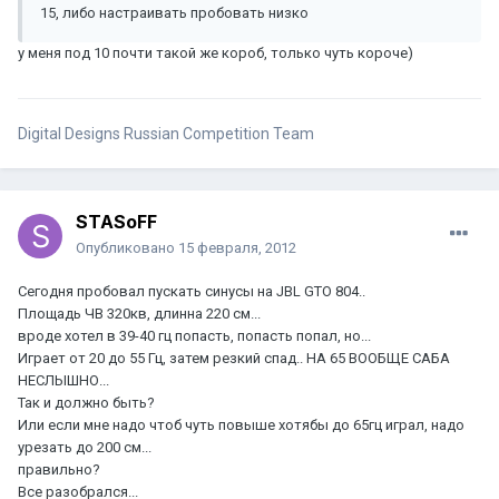
15, либо настраивать пробовать низко
у меня под 10 почти такой же короб, только чуть короче)
Digital Designs Russian Competition Team
STASoFF
Опубликовано
15 февраля, 2012
Сегодня пробовал пускать синусы на JBL GTO 804..
Площадь ЧВ 320кв, длинна 220 см...
вроде хотел в 39-40 гц попасть, попасть попал, но...
Играет от 20 до 55 Гц, затем резкий спад.. НА 65 ВООБЩЕ САБА
НЕСЛЫШНО...
Так и должно быть?
Или если мне надо чтоб чуть повыше хотябы до 65гц играл, надо
урезать до 200 см...
правильно?
Все разобрался...