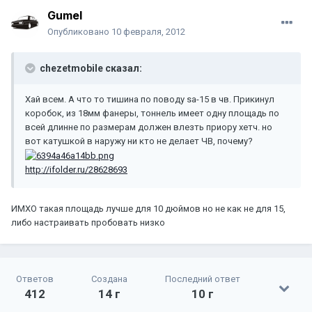
Gumel
Опубликовано
10 февраля, 2012
chezetmobile сказал:
Хай всем. А что то тишина по поводу sa-15 в чв. Прикинул
коробок, из 18мм фанеры, тоннель имеет одну площадь по
всей длинне по размерам должен влезть приору хетч. но
вот катушкой в наружу ни кто не делает ЧВ, почему?
http://ifolder.ru/28628693
ИМХО такая площадь лучше для 10 дюймов но не как не для 15,
либо настраивать пробовать низко
Ответов
Создана
Последний ответ
412
14 г
10 г