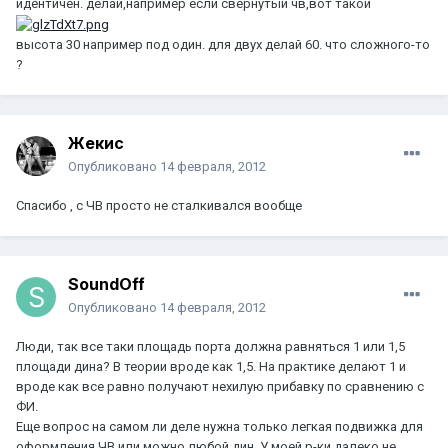
идентичен. делай,например если свернутый чв,вот такой
высота 30 например под один. для двух делай 60. что сложного-то
?
Жекис
Опубликовано
14 февраля, 2012
Спасибо , с ЧВ просто не сталкивался вообще
SoundOff
Опубликовано
14 февраля, 2012
Люди, так все таки площадь порта должна равняться 1 или 1,5
площади дина? В теории вроде как 1,5. На практике делают 1 и
вроде как все равно получают нехилую прибавку по сравнению с
ФИ.
Еще вопрос на самом ли деле нужна только легкая подвижка для
оформления ЧВ или можно любой дин. У моей р-ки далеко не