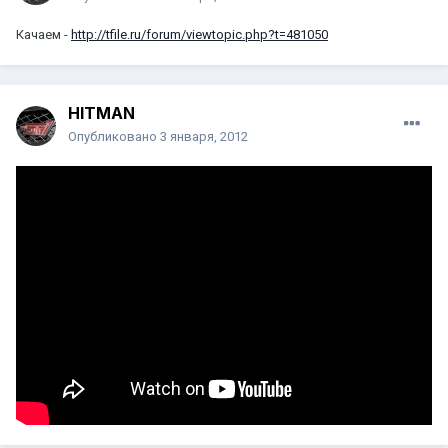
Качаем -
http://tfile.ru/forum/viewtopic.php?t=481050
HITMAN
Опубликовано
3 января, 2012