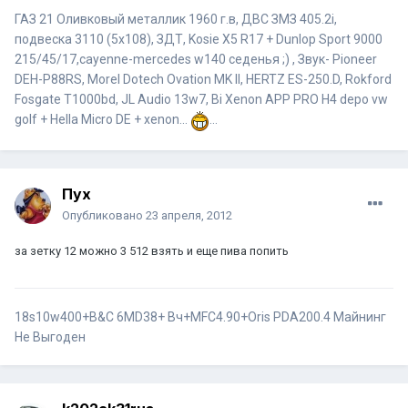
ГАЗ 21 Оливковый металлик 1960 г.в, ДВС ЗМЗ 405.2i,
подвеска 3110 (5x108), ЗДТ, Kosie X5 R17 + Dunlop Sport 9000
215/45/17,cayenne-mercedes w140 седенья ;) , Звук- Pioneer
DEH-P88RS, Morel Dotech Ovation MK II, HERTZ ES-250.D, Rokford
Fosgate T1000bd, JL Audio 13w7, Bi Xenon APP PRO H4 depo vw
golf + Hella Micro DE + xenon...
...
Пух
Опубликовано
23 апреля, 2012
за зетку 12 можно 3 512 взять и еще пива попить
18s10w400+B&C 6MD38+ Вч+MFC4.90+Oris PDA200.4
Майнинг
Не Выгоден