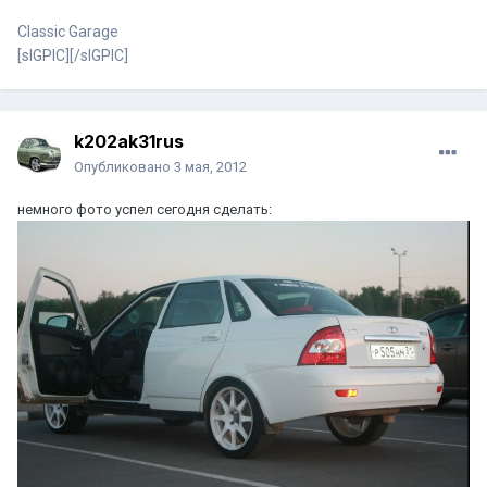
Classic Garage
[sIGPIC][/sIGPIC]
k202ak31rus
Опубликовано
3 мая, 2012
немного фото успел сегодня сделать: