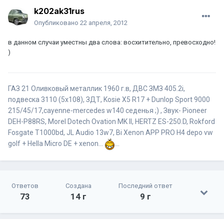
k202ak31rus
Опубликовано
22 апреля, 2012
в данном случаи уместны два слова: восхитительно, превосходно!
)
ГАЗ 21 Оливковый металлик 1960 г.в, ДВС ЗМЗ 405.2i,
подвеска 3110 (5x108), ЗДТ, Kosie X5 R17 + Dunlop Sport 9000
215/45/17,cayenne-mercedes w140 седенья ;) , Звук- Pioneer
DEH-P88RS, Morel Dotech Ovation MK II, HERTZ ES-250.D, Rokford
Fosgate T1000bd, JL Audio 13w7, Bi Xenon APP PRO H4 depo vw
golf + Hella Micro DE + xenon...
...
Ответов
Создана
Последний ответ
73
14 г
9 г