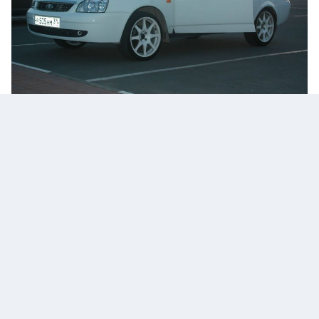
если все ок, завтра выбирусь на природу и сделаю еще пару фото
)
ГАЗ 21 Оливковый металлик 1960 г.в, ДВС ЗМЗ 405.2i,
подвеска 3110 (5x108), ЗДТ, Kosie X5 R17 + Dunlop Sport 9000
215/45/17,cayenne-mercedes w140 седенья ;) , Звук- Pioneer
DEH-P88RS, Morel Dotech Ovation MK II, HERTZ ES-250.D, Rokford
Fosgate T1000bd, JL Audio 13w7, Bi Xenon APP PRO H4 depo vw
golf + Hella Micro DE + xenon...
...