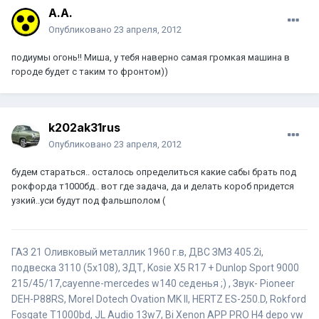
А.А.
Опубликовано
23 апреля, 2012
подиумы огонь!! Миша, у тебя наверно самая громкая машина в
городе будет с таким то фронтом))
k202ak31rus
Опубликовано
23 апреля, 2012
будем стараться.. осталось определиться какие сабы брать под
рокфорда т1000бд.. вот где задача, да и делать короб придется
узкий..уси будут под фальшполом (
ГАЗ 21 Оливковый металлик 1960 г.в, ДВС ЗМЗ 405.2i,
подвеска 3110 (5x108), ЗДТ, Kosie X5 R17 + Dunlop Sport 9000
215/45/17,cayenne-mercedes w140 седенья ;) , Звук- Pioneer
DEH-P88RS, Morel Dotech Ovation MK II, HERTZ ES-250.D, Rokford
Fosgate T1000bd, JL Audio 13w7, Bi Xenon APP PRO H4 depo vw