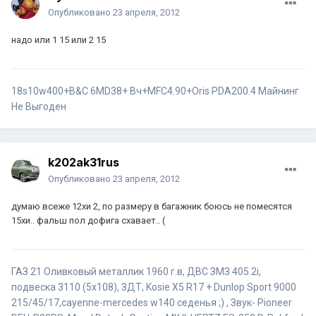
Опубликовано
23 апреля, 2012
надо или 1 15 или 2 15
18s10w400+B&C 6MD38+ Вч+MFC4.90+Oris PDA200.4
Майнинг
Не Выгоден
k202ak31rus
Опубликовано
23 апреля, 2012
думаю всеже 12хи 2, по размеру в багажник боюсь не помесятся
15хи.. фальш пол дофига схавает.. (
ГАЗ 21 Оливковый металлик 1960 г.в, ДВС ЗМЗ 405.2i,
подвеска 3110 (5x108), ЗДТ, Kosie X5 R17 + Dunlop Sport 9000
215/45/17,cayenne-mercedes w140 седенья ;) , Звук- Pioneer