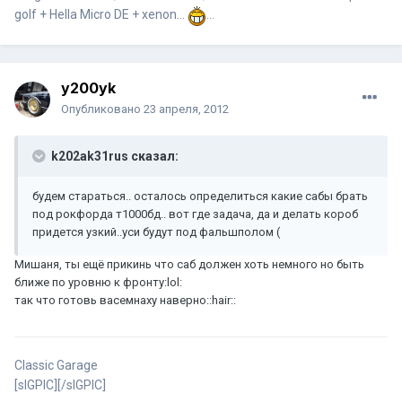
golf + Hella Micro DE + xenon...
...
y200yk
Опубликовано
23 апреля, 2012
k202ak31rus сказал:
будем стараться.. осталось определиться какие сабы брать
под рокфорда т1000бд.. вот где задача, да и делать короб
придется узкий..уси будут под фальшполом (
Мишаня, ты ещё прикинь что саб должен хоть немного но быть
ближе по уровню к фронту:lol:
так что готовь васемнаху наверно::hair::
Classic Garage
[sIGPIC][/sIGPIC]