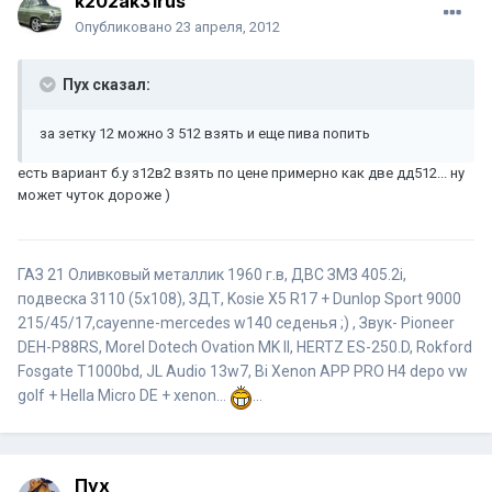
k202ak31rus
Опубликовано
23 апреля, 2012
Пух сказал:
за зетку 12 можно 3 512 взять и еще пива попить
есть вариант б.у з12в2 взять по цене примерно как две дд512... ну
может чуток дороже )
ГАЗ 21 Оливковый металлик 1960 г.в, ДВС ЗМЗ 405.2i,
подвеска 3110 (5x108), ЗДТ, Kosie X5 R17 + Dunlop Sport 9000
215/45/17,cayenne-mercedes w140 седенья ;) , Звук- Pioneer
DEH-P88RS, Morel Dotech Ovation MK II, HERTZ ES-250.D, Rokford
Fosgate T1000bd, JL Audio 13w7, Bi Xenon APP PRO H4 depo vw
golf + Hella Micro DE + xenon...
...
Пух