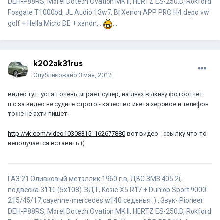
DEH-P88RS, Morel Dotech Ovation MK II, HERTZ ES-250.D, Rokford
Fosgate T1000bd, JL Audio 13w7, Bi Xenon APP PRO H4 depo vw
golf + Hella Micro DE + xenon...
...
k202ak31rus
Опубликовано
3 мая, 2012
видео тут. устал очень, играет супер, на днях выкину фотоотчет.
п.с за видео не судите строго - качество инета херовое и телефон
тоже не ахти пишет.
http://vk.com/video10308815_162677880
вот видео - ссылку что-то
неполучается вставить ((
ГАЗ 21 Оливковый металлик 1960 г.в, ДВС ЗМЗ 405.2i,
подвеска 3110 (5x108), ЗДТ, Kosie X5 R17 + Dunlop Sport 9000
215/45/17,cayenne-mercedes w140 седенья ;) , Звук- Pioneer
DEH-P88RS, Morel Dotech Ovation MK II, HERTZ ES-250.D, Rokford