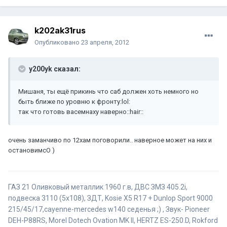
k202ak31rus
Опубликовано
23 апреля, 2012
y200yk сказал:
Мишаня, ты ещё прикинь что саб должен хоть немного но
быть ближе по уровню к фронту:lol:
так что готовь васемнаху наверно::hair::
очень заманчиво по 12хам поговорили.. наверное может на них и
остановимсО )
ГАЗ 21 Оливковый металлик 1960 г.в, ДВС ЗМЗ 405.2i,
подвеска 3110 (5x108), ЗДТ, Kosie X5 R17 + Dunlop Sport 9000
215/45/17,cayenne-mercedes w140 седенья ;) , Звук- Pioneer
DEH-P88RS, Morel Dotech Ovation MK II, HERTZ ES-250.D, Rokford