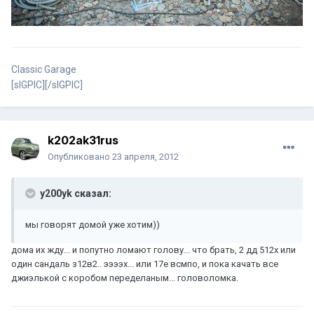
Classic Garage
[sIGPIC][/sIGPIC]
k202ak31rus
Опубликовано
23 апреля, 2012
y200yk сказал:
мы говорят домой уже хотим))
дома их жду... и попутно ломают голову... что брать, 2 дд 512х или
один сандаль з12в2.. ээээх... или 17е всмпо, и пока качать все
джиэлькой с коробом переделаным... головоломка.