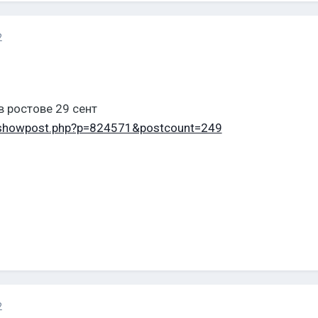
2
в ростове 29 сент
m/showpost.php?p=824571&postcount=249
2