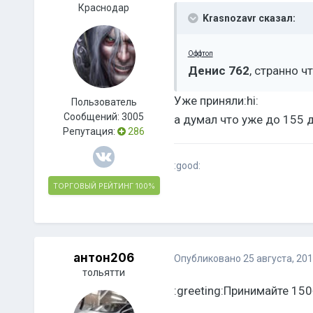
Краснодар
Krasnozavr сказал:
Оффтоп
Денис 762
, странно ч
Уже приняли:hi:
Пользователь
Сообщений:
3005
а думал что уже до 155 
Репутация:
286
:good:
ТОРГОВЫЙ РЕЙТИНГ
100%
антон206
Опубликовано
25 августа, 20
тольятти
:greeting:Принимайте 150