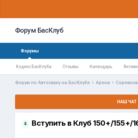
Форум БасКлуб
Форумы
Кодекс БасКлуба
Отзывы
Календарь
Активн
Форум по Автозвуку на БасКлубе
Арена
Соревно
НАШ ЧАТ 
Вступить в Клуб 150+/155+/