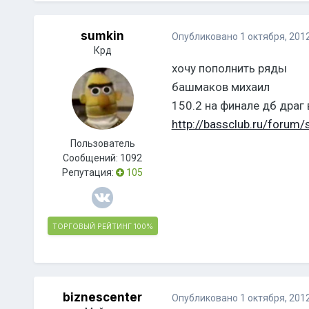
sumkin
Опубликовано
1 октября, 201
Крд
хочу пополнить ряды
башмаков михаил
150.2 на финале дб драг 
http://bassclub.ru/foru
Пользователь
Сообщений:
1092
Репутация:
105
ТОРГОВЫЙ РЕЙТИНГ
100%
biznescenter
Опубликовано
1 октября, 201