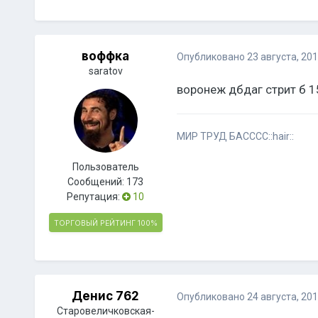
воффка
Опубликовано
23 августа, 20
saratov
воронеж дбдаг стрит б 1
МИР ТРУД БАСССС::hair::
Пользователь
Сообщений:
173
Репутация:
10
ТОРГОВЫЙ РЕЙТИНГ
100%
Денис 762
Опубликовано
24 августа, 20
Старовеличковская-