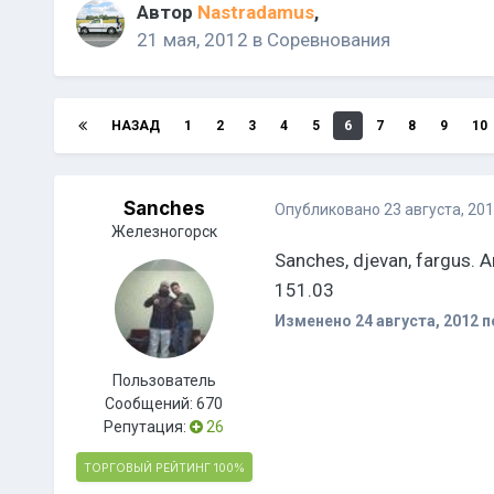
Автор
Nastradamus
,
21 мая, 2012
в
Соревнования
НАЗАД
1
2
3
4
5
6
7
8
9
10
Sanches
Опубликовано
23 августа, 20
Железногорск
Sanches, djevan, fargus.
151.03
Изменено
24 августа, 2012
п
Пользователь
Сообщений:
670
Репутация:
26
ТОРГОВЫЙ РЕЙТИНГ
100%