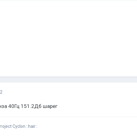
12
нза 40Гц 151.2Дб шарег
ject Cyclon ::hair::