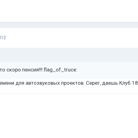
012
то скоро пенсия!!!:flag_of_truce:
ремени для автозвуковых проектов. Серег, даешь Клуб 1