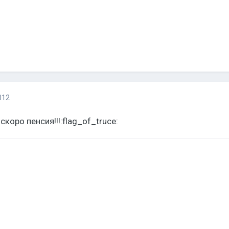
012
 скоро пенсия!!!:flag_of_truce: