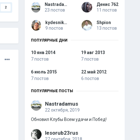
Nastradamus
Денис 762
2
23 постов
11 постов
kydesnik421
Shpion
9 постов
13 постов
ПОПУЛЯРНЫЕ ДНИ
10 янв 2014
19 авг 2013
7 постов
7 постов
6 июль 2015
22 май 2012
7 постов
6 постов
ПОПУЛЯРНЫЕ ПОСТЫ
Nastradamus
22 октября, 2019
Обновил Клубы Всем удачи и Побед!
lesorub23rus
27 сентября, 2018