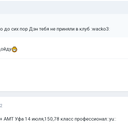
то до сих пор Дэн тебя не приняли в клуб :wacko3:
дойду
12
+ АМТ Уфа 14 июля,150,78 класс профессионал::yu::