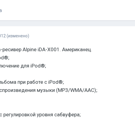
а
012
(изменено)
ресивер Alpine iDA-X001. Американец.
od®;
ючение для iPod®;
ьбома при работе с iPod®;
оспроизведения музыки (MP3/WMA/AAC);
с регулировкой уровня сабвуфера;