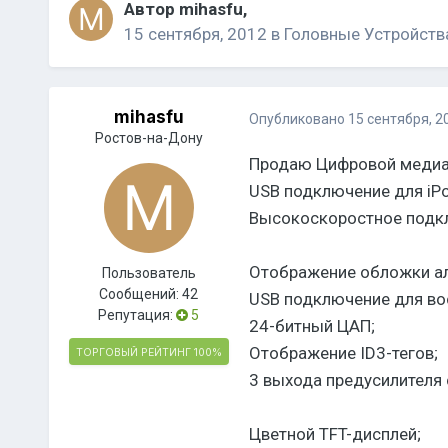
Автор
mihasfu
,
15 сентября, 2012
в
Головные Устройств
mihasfu
Опубликовано
15 сентября, 2
Ростов-на-Дону
Продаю Цифровой медиа-
USB подключение для iP
Высокоскоростное подкл
Отображение обложки ал
Пользователь
Сообщений:
42
USB подключение для в
Репутация:
5
24-битный ЦАП;
Отображение ID3-тегов;
ТОРГОВЫЙ РЕЙТИНГ
100%
3 выхода предусилителя 
Цветной TFT-дисплей;