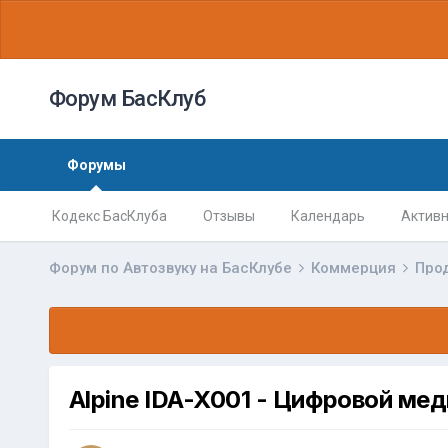
Форум БасКлуб
Форумы
Кодекс БасКлуба
Отзывы
Календарь
Активн
Форум по Автозвуку на БасКлубе
Коммерция
Про
Alpine IDA-X001 - Цифровой ме