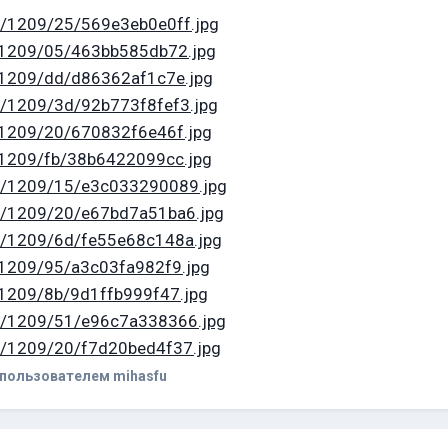
513/1209/25/569e3eb0e0ff.jpg
51/1209/05/463bb585db72.jpg
71/1209/dd/d86362af1c7e.jpg
335/1209/3d/92b773f8fef3.jpg
42/1209/20/670832f6e46f.jpg
88/1209/fb/38b6422099cc.jpg
628/1209/15/e3c033290089.jpg
305/1209/20/e67bd7a51ba6.jpg
198/1209/6d/fe55e68c148a.jpg
80/1209/95/a3c03fa982f9.jpg
92/1209/8b/9d1ffb999f47.jpg
213/1209/51/e96c7a338366.jpg
410/1209/20/f7d20bed4f37.jpg
пользователем mihasfu