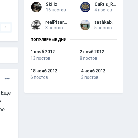
Skillz
CuRtIs_R68
16 постов
4 постов
rea|Pisarev
sashkabeer
3 постов
5 постов
0
ПОПУЛЯРНЫЕ ДНИ
1 нояб 2012
2 нояб 2012
13 постов
8 постов
18 нояб 2012
4 нояб 2012
6 постов
3 постов
! Еще
у
ре