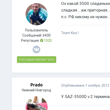
Ох какой 3500 сладенький.
сладкая....аж приторная..
п.с. РФ никому не нужен...
Пользователь
Team Kicx !
Сообщений:
6430
Репутация:
1520
ТОРГОВЫЙ РЕЙТИНГ
100%
Prado
Опубликовано
1 ноября, 2012
Нижний Новгород
У SAZ-3500D v.2 термина