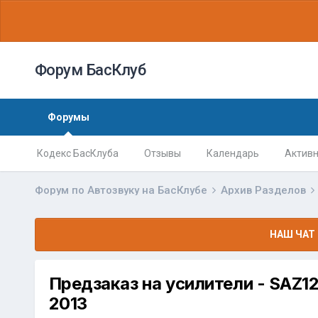
Форум БасКлуб
Форумы
Кодекс БасКлуба
Отзывы
Календарь
Активн
Форум по Автозвуку на БасКлубе
Архив Разделов
НАШ ЧАТ 
Предзаказ на усилители - SAZ12
2013