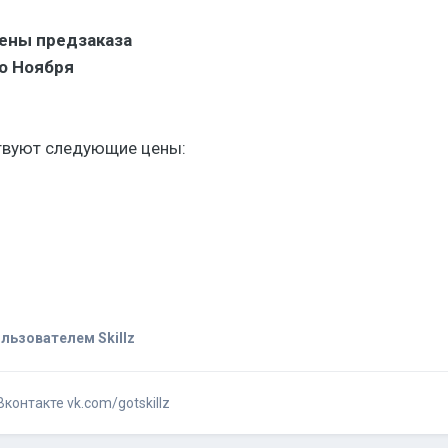
ены предзаказа
го Ноября
твуют следующие цены:
льзователем Skillz
контакте vk.com/gotskillz