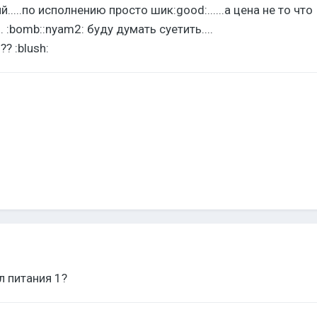
....по исполнению просто шик:good:......а цена не то что
.. :bomb::nyam2: буду думать суетить....
?? :blush:
л питания 1?