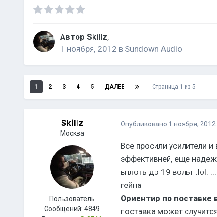
Автор
Skillz
,
1 ноября, 2012
в
Sundown Audio
1
2
3
4
5
ДАЛЕЕ
Страница 1 из 5
Skillz
Опубликовано
1 ноября, 2012
Москва
Все просили усилители и
эффективней, еще надежн
вплоть до 19 вольт :lol: 
гейна
Ориентир по поставке 
Пользователь
Сообщений:
4849
поставка может случится