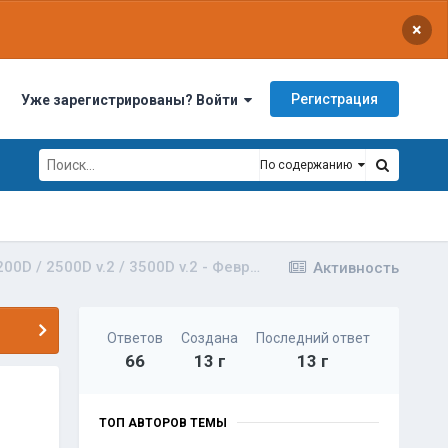
×
Регистрация
Уже зарегистрированы? Войти
По содержанию
Предзаказ на усилители - SAZ1200D / 2500D v.2 / 3500D v.2 - Февраль 2013
Активность
Ответов
Создана
Последний ответ
66
13 г
13 г
ь
ТОП АВТОРОВ ТЕМЫ