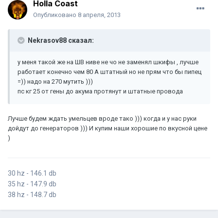
Holla Coast
Опубликовано
8 апреля, 2013
Nekrasov88 сказал:
у меня такой же на ШВ ниве не чо не заменял шкифы , лучше
работает конечно чем 80 А штатный но не прям что бы пипец
=)) надо на 270 мутить )))
пс кг 25 от гены до акума протянут и штатные провода
Лучше будем ждать умельцев вроде тако ))) когда и у нас руки
дойдут до генераторов ))) И купим наши хорошие по вкусной цене
)
30 hz - 146.1 db
35 hz - 147.9 db
38 hz - 148.7 db