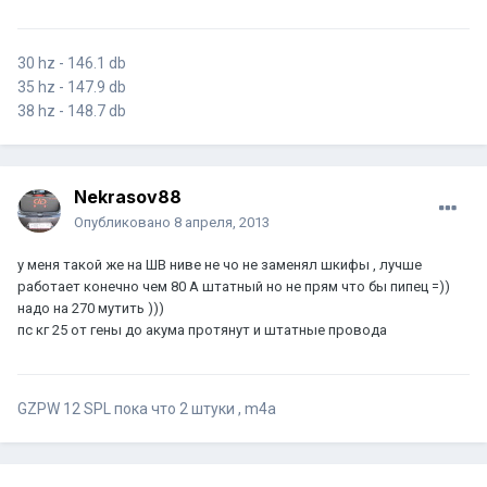
30 hz - 146.1 db
35 hz - 147.9 db
38 hz - 148.7 db
Nekrasov88
Опубликовано
8 апреля, 2013
у меня такой же на ШВ ниве не чо не заменял шкифы , лучше
работает конечно чем 80 А штатный но не прям что бы пипец =))
надо на 270 мутить )))
пс кг 25 от гены до акума протянут и штатные провода
GZPW 12 SPL пока что 2 штуки , m4a