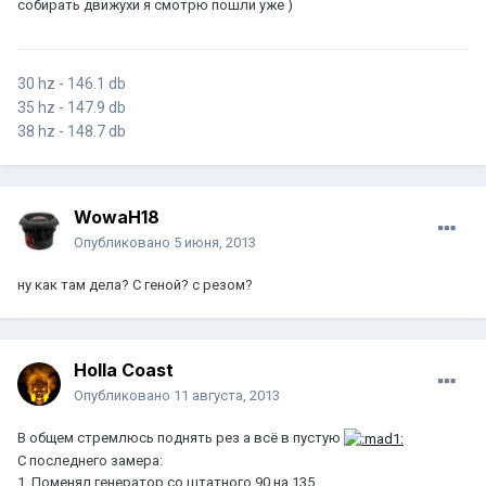
собирать движухи я смотрю пошли уже )
30 hz - 146.1 db
35 hz - 147.9 db
38 hz - 148.7 db
WowaH18
Опубликовано
5 июня, 2013
ну как там дела? С геной? с резом?
Holla Coast
Опубликовано
11 августа, 2013
В общем стремлюсь поднять рез а всё в пустую
С последнего замера:
1. Поменял генератор со штатного 90 на 135