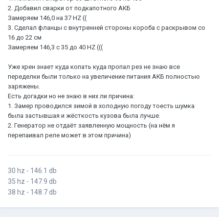
2. Добавил сварки от подкапотного АКБ
Замеряем 146,0 на 37 HZ ((
3. Сделал фланцы с внутренней стороны короба с раскрывом со
16 до 22 см
Замеряем 146,3 с 35 до 40 HZ (((
Уже хрен знает куда копать куда пропал рез не знаю все
переделки были только на увеличение питания АКБ полностью
заряжены.
Есть догадки но не знаю в них ли причина:
1. Замер проводился зимой в холодную погоду тоесть шумка
была застывшая и жёсткость кузова была лучше.
2. Генератор не отдаёт заявленную мощность (на нём я
перепаивал реле может в этом причина)
30 hz - 146.1 db
35 hz - 147.9 db
38 hz - 148.7 db