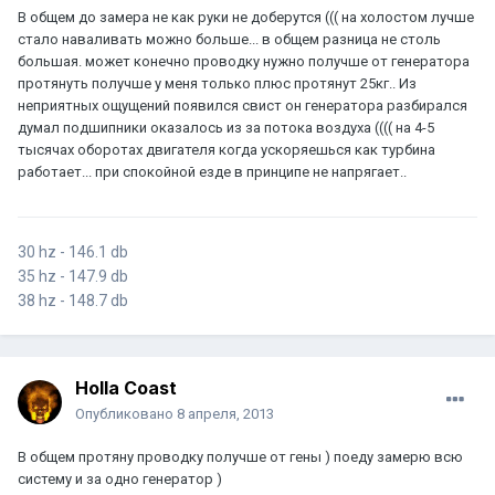
В общем до замера не как руки не доберутся ((( на холостом лучше
стало наваливать можно больше... в общем разница не столь
большая. может конечно проводку нужно получше от генератора
протянуть получше у меня только плюс протянут 25кг.. Из
неприятных ощущений появился свист он генератора разбирался
думал подшипники оказалось из за потока воздуха (((( на 4-5
тысячах оборотах двигателя когда ускоряешься как турбина
работает... при спокойной езде в принципе не напрягает..
30 hz - 146.1 db
35 hz - 147.9 db
38 hz - 148.7 db
Holla Coast
Опубликовано
8 апреля, 2013
В общем протяну проводку получше от гены ) поеду замерю всю
систему и за одно генератор )