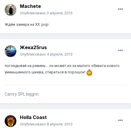
Machete
Опубликовано
3 апреля, 2013
Ждём замера на ХХ :pop:
Жека25rus
Опубликовано
4 апреля, 2013
поглядывай на ремень... он может из за малого обхвата нового
уменьшенного шкива, стираться в порошок!
Сamry SPL:biggrin:
Holla Coast
Опубликовано
8 апреля, 2013