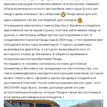
мировых рекордов поставлено именно в этом кузове, намекает
об исключительности этого автомобиля, некоторые (у кого нет
панды) даже называют его
читерским
Панда ценна для спл-
щика наверное так же, как Maybach для олигарха
Эти машинки завозились к нам из Европы и Украины и оседали в
европейской части нашей страны, поэтому найти живую панду за
уралом, а тем более в сибири пустая трата времени и сил. Я
озадачивался поиском Панды еще в 2009 году, с того времени мне
попадалась всего пара экземпляров. У одного экземпляра
вываливался двигатель, а у второго вываливался пол, от
моторного отсека до багажника. В общем со временем я
похоронил мысли приобретения Панды.
Но недавно, я случайно натыкаюсь на очень достойный
экземпляр, в Москве и так складываются обстоятельства, что
там в коммандировке находился мой хороший знакомый, который
может глянуть авто, оформить куплю-продажу и озадачиться
доставкой в Новосиб. После осмотра машины мысль одна - этот
ЭКСПОНАТ надо брать. Зачем, для каких целей это уже
второстепенные вопросы, вторая Панда в таком же состоянии в
этой жизни уже наверное не попадется :)