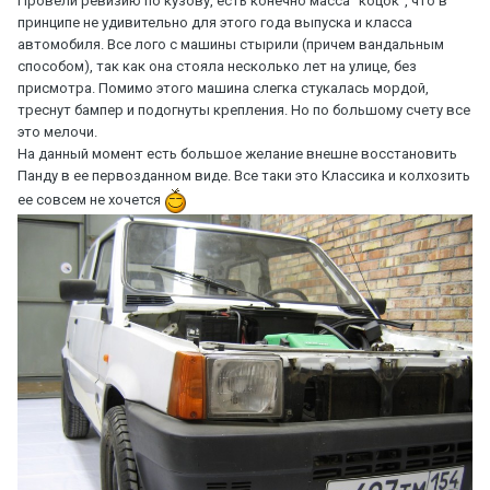
Провели ревизию по кузову, есть конечно масса "коцок", что в
принципе не удивительно для этого года выпуска и класса
автомобиля. Все лого с машины стырили (причем вандальным
способом), так как она стояла несколько лет на улице, без
присмотра. Помимо этого машина слегка стукалась мордой,
треснут бампер и подогнуты крепления. Но по большому счету все
это мелочи.
На данный момент есть большое желание внешне восстановить
Панду в ее первозданном виде. Все таки это Классика и колхозить
ее совсем не хочется