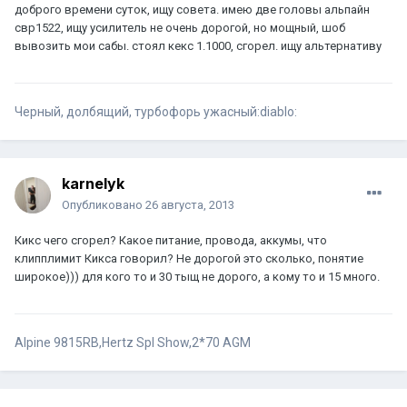
доброго времени суток, ищу совета. имею две головы альпайн
свр1522, ищу усилитель не очень дорогой, но мощный, шоб
вывозить мои сабы. стоял кекс 1.1000, сгорел. ищу альтернативу
Черный, долбящий, турбофорь ужасный:diablo:
karnelyk
Опубликовано
26 августа, 2013
Кикс чего сгорел? Какое питание, провода, аккумы, что
клипплимит Кикса говорил? Не дорогой это сколько, понятие
широкое))) для кого то и 30 тыщ не дорого, а кому то и 15 много.
Alpine 9815RB,Hertz Spl Show,2*70 AGM