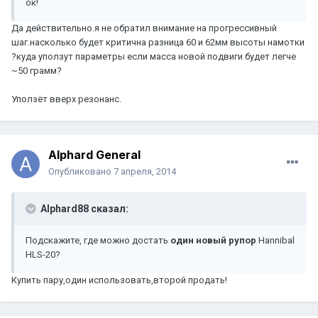
ок!
Да действительно.я не обратил внимание на прогрессивный
шаг.насколько будет критична разница 60 и 62мм высоты намотки
?куда уползут параметры если масса новой подвиги будет легче
~50 грамм?
Уползёт вверх резонанс.
Alphard General
Опубликовано
7 апреля, 2014
Alphard88 сказал:
Подскажите, где можно достать
один новый рупор
Hannibal
HLS-20?
Купить пару,один использовать,второй продать!