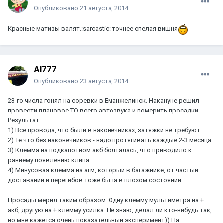
Опубликовано
21 августа, 2014
Красные матизы валят.:sarcastic: точнее спелая вишня
Al777
Опубликовано
23 августа, 2014
23-го числа гонял на соревки в Еманжелинск. Накануне решил
провести плановое ТО всего автозвука и померить просадки.
Результат:
1) Все провода, что были в наконечниках, затяжки не требуют.
2) Те что без наконечников - надо протягивать каждые 2-3 месяца.
3) Клемма на подкапотном акб болталась, что приводило к
раннему появлению клипа.
4) Минусовая клемма на агм, который в багажнике, от частый
доставаний и перегибов тоже была в плохом состоянии.
Просады мерил таким образом: Одну клемму мультиметра на +
акб, другую на + клемму усилка. Не знаю, делал ли кто-нибудь так,
но мне кажется очень показательный эксперимент)) На