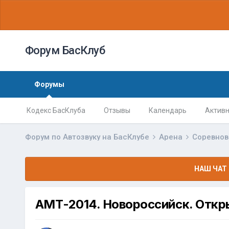
Форум БасКлуб
Форумы
Кодекс БасКлуба
Отзывы
Календарь
Активн
Форум по Автозвуку на БасКлубе
Арена
Соревно
НАШ ЧАТ 
АМТ-2014. Новороссийск. Откр