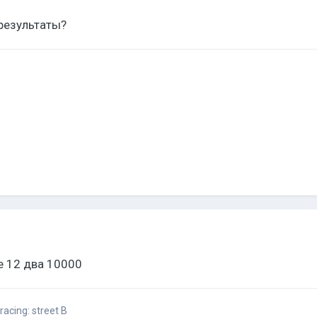
результаты?
е 12 два 10000
acing: street B