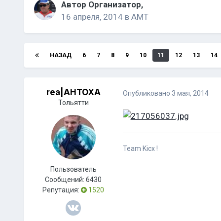
Автор
Организатор
,
16 апреля, 2014
в
АМТ
НАЗАД
6
7
8
9
10
11
12
13
14
rea|AHTOXA
Опубликовано
3 мая, 2014
Тольятти
Team Kicx !
Пользователь
Сообщений:
6430
Репутация:
1520