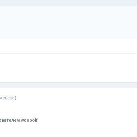
зменено)
вателем woooolf