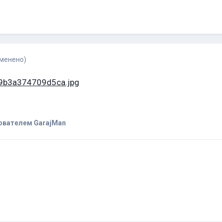
зменено)
ователем GarajMan