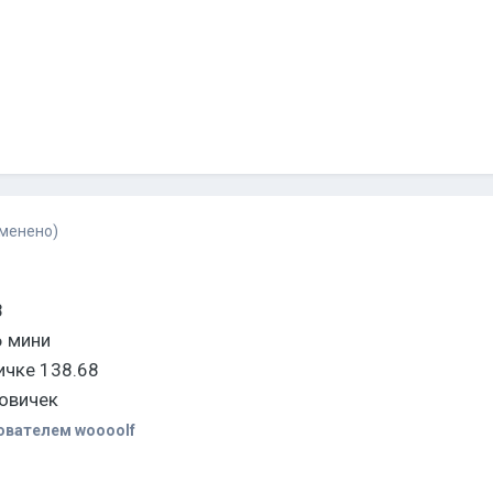
зменено)
8
6 мини
ичке 138.68
новичек
вателем woooolf