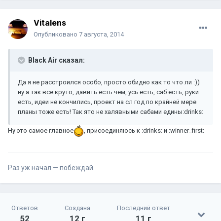
Vitalens
Опубликовано
7 августа, 2014
Black Air сказал:
Да я не расстроился особо, просто обидно как то что ли :))
ну а так все круто, давить есть чем, усь есть, саб есть, руки
есть, идеи не кончились, проект на сл год по крайней мере
планы тоже есть! Так ято не халявными сабами едины:drinks:
Ну это самое главное
, присоединяюсь к :drinks: и :winner_first:
Раз уж начал — побеждай.
Ответов
Создана
Последний ответ
52
12 г
11 г