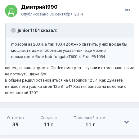
Дмитрий1990
Опубликовано
30 сентября, 2014
junior1104 сказал:
mosconi as 200.4. а так 100.4 должно хватить, у них вроде бы
мощность даже побольше указанной. еще можно
посмотреть Rockfodr fosgate T600-4, Eton PA1054
нашел, сначала просто Gladen смотрел... Ну они и стоят...мне таких
не потянуть, даже б/у.
В общем решил остановиться на CTsounds 125.4. Как думаете,
выдают эти усилки свои 125 Вт х4? Хватит запаса на колонки с
номиналкой 120?
Ответов
Создана
Последний ответ
39
11 г
11 г