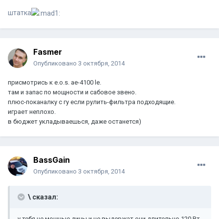
штатка
Fasmer
Опубликовано
3 октября, 2014
присмотрись к e.o.s. ae-4100 le.
там и запас по мощности и сабовое звено.
плюс-поканалку с гу если рулить-фильтра подходящие.
играет неплохо.
в бюджет укладываешься, даже останется)
BassGain
Опубликовано
3 октября, 2014
\ сказал:
у тебя не мощные дины и не выдержат они длительно 120 Вт.