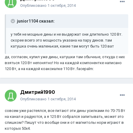
Опубликовано
1 октября, 2014
junior1104 сказал:
у тебя не мощные дины и не выдержат они длительно 120 Вт.
скорее всего это мощность указана на пару динов. там
катушка очень маленькая, какие там могут быть 120 ват
да, согласен, купил уже дины, катушки там обычные, откуда с них
взяться 120 Вт непонятно! Но на каждой компонентке написано
120 Вт, а на каждой коаксиалке 110 Вт.:facepalm:
Дмитрий1990
Опубликовано
1 октября, 2014
совсем уже растеялся, все питают эти дины усилками по 70-75 Вт
на канал и радуются, а я 125 Вт собрался запитывать, может это
слишком? Пишут что вообще они и от магнитолы норм играют в
которых 50х4.