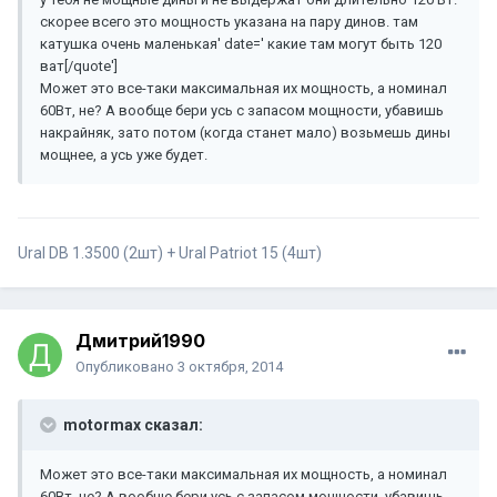
скорее всего это мощность указана на пару динов. там
катушка очень маленькая' date=' какие там могут быть 120
ват[/quote']
Может это все-таки максимальная их мощность, а номинал
60Вт, не? А вообще бери усь с запасом мощности, убавишь
накрайняк, зато потом (когда станет мало) возьмешь дины
мощнее, а усь уже будет.
Ural DB 1.3500 (2шт) + Ural Patriot 15 (4шт)
Дмитрий1990
Опубликовано
3 октября, 2014
motormax сказал:
Может это все-таки максимальная их мощность, а номинал
60Вт, не? А вообще бери усь с запасом мощности, убавишь